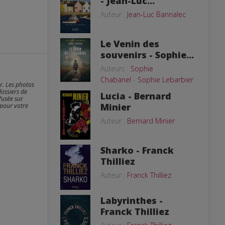
- Jean-Luc...
Auteur :
Jean-Luc Bannalec
Le Venin des
souvenirs - Sophie...
Auteurs :
Sophie
Chabanel
-
Sophie Lebarbier
er. Les photos
dossiers de
Lucia - Bernard
fusée sur
Minier
 pour votre
Auteur :
Bernard Minier
Sharko - Franck
Thilliez
Auteur :
Franck Thilliez
Labyrinthes -
Franck Thilliez