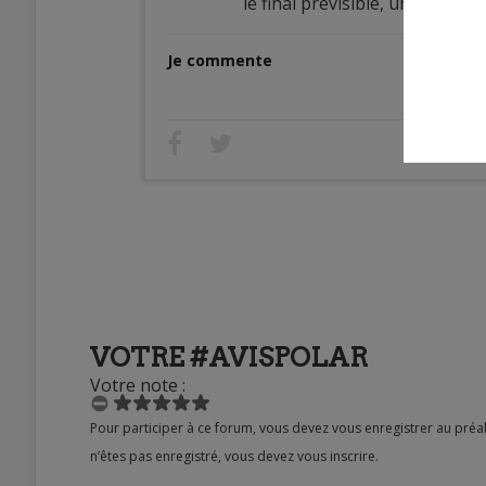
le final prévisible, une histoi
Je commente
VOTRE #AVISPOLAR
Votre note :
Pour participer à ce forum, vous devez vous enregistrer au préalable. Merci d’indiquer ci-dessous l’identifiant personnel qui vous a été fourni. Si vous
n’êtes pas enregistré, vous devez vous inscrire.