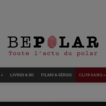
»
LIVRES & BD
FILMS & SÉRIES
CLUB SANG
»