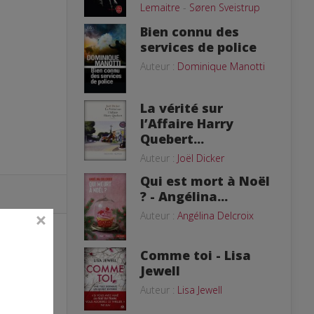
Lemaitre
-
Søren Sveistrup
Bien connu des
services de police
Auteur :
Dominique Manotti
La vérité sur
l’Affaire Harry
Quebert...
Auteur :
Joël Dicker
Qui est mort à Noël
? - Angélina...
Auteur :
Angélina Delcroix
Comme toi - Lisa
Jewell
Auteur :
Lisa Jewell
ais