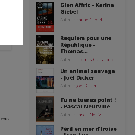
Glen Affric - Karine
Giebel
0
Auteur :
Karine Giebel
Requiem pour une
République -
Thomas...
Auteur :
Thomas Cantaloube
Un animal sauvage
- Joël Dicker
Auteur :
Joël Dicker
Tu ne tueras point !
- Pascal Neufville
Auteur :
Pascal Neufville
Péril en mer d’Iroise