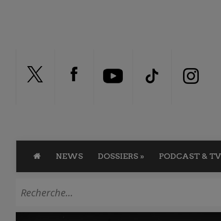
NEWS
DOSSIERS
»
PODCAST & TV