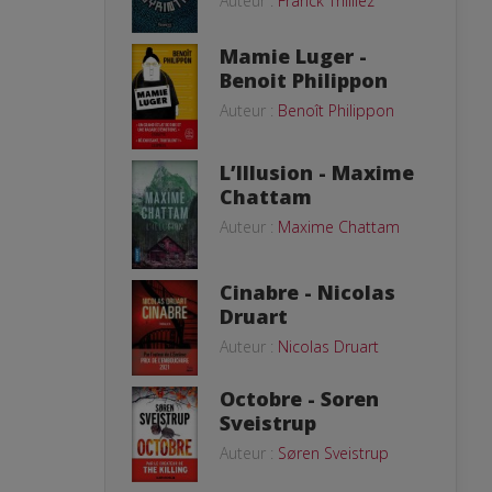
Auteur :
Franck Thilliez
Mamie Luger -
Benoit Philippon
Auteur :
Benoît Philippon
L’Illusion - Maxime
Chattam
Auteur :
Maxime Chattam
Cinabre - Nicolas
Druart
Auteur :
Nicolas Druart
Octobre - Soren
Sveistrup
Auteur :
Søren Sveistrup