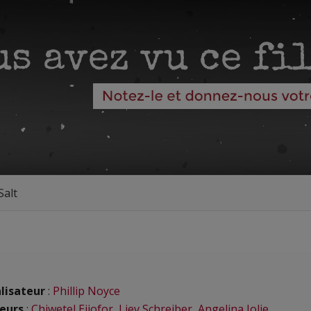
Salt
lisateur
:
Phillip Noyce
eurs
:
Chiwetel Ejiofor
,
Liev Schreiber
,
Angelina Jolie