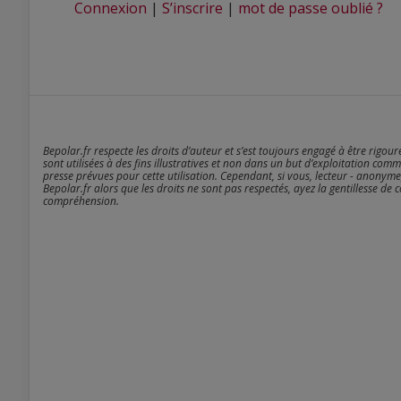
Connexion
|
S’inscrire
|
mot de passe oublié ?
Bepolar.fr respecte les droits d’auteur et s’est toujours engagé à être rigou
sont utilisées à des fins illustratives et non dans un but d’exploitation comm
presse prévues pour cette utilisation. Cependant, si vous, lecteur - anonyme
Bepolar.fr alors que les droits ne sont pas respectés, ayez la gentillesse de 
compréhension.