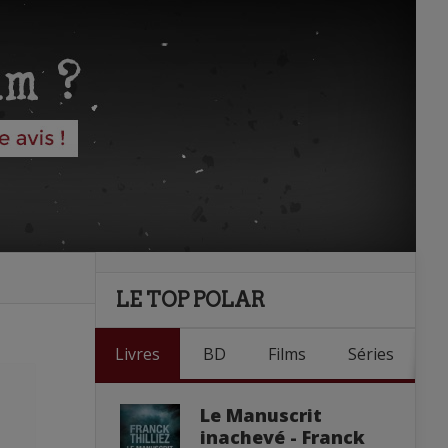
LE TOP POLAR
Livres
BD
Films
Séries
Le Manuscrit
inachevé - Franck