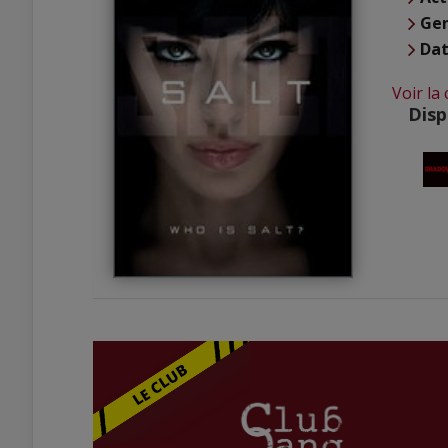
Ge
Dat
Voir la 
Disp