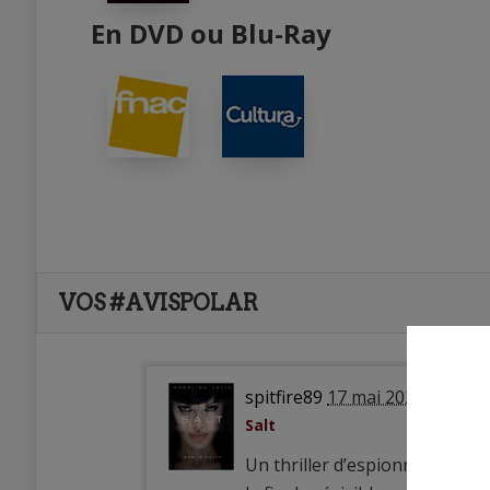
En DVD ou Blu-Ray
VOS #AVISPOLAR
spitfire89
17 mai 2026
Salt
Un thriller d’espionnage, l’a