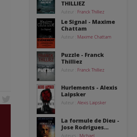
THILLIEZ
Auteur :
Franck Thilliez
Le Signal - Maxime
Chattam
Auteur :
Maxime Chattam
Puzzle - Franck
Thilliez
Auteur :
Franck Thilliez
Hurlements - Alexis
Laipsker
Auteur :
Alexis Laipsker
La formule de Dieu -
Jose Rodrigues...
Auteurs :
Michael