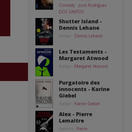
Connelly
-
José Rodrigues
DOS SANTOS
Shutter Island -
Dennis Lehane
Auteur :
Dennis Lehane
Les Testaments -
Margaret Atwood
Auteur :
Margaret Atwood
Purgatoire des
innocents - Karine
Giebel
Auteur :
Karine Giebel
Alex - Pierre
Lemaitre
Auteurs :
Pierre