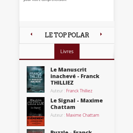
LE TOP POLAR
Livres
Le Manuscrit
inachevé - Franck
THILLIEZ
Auteur :
Franck Thilliez
Le Signal - Maxime
Chattam
Auteur :
Maxime Chattam
Puzzle - Franck