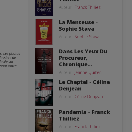
Auteur :
Franck Thilliez
La Menteuse -
Sophie Stava
Auteur :
Sophie Stava
Dans Les Yeux Du
er. Les photos
Procureur,
dossiers de
fusée sur
Chronique...
 pour votre
Auteur :
Jeanne Quilfen
Le Cheptel - Céline
Denjean
Auteur :
Céline Denjean
Pandemia - Franck
Thilliez
Auteur :
Franck Thilliez