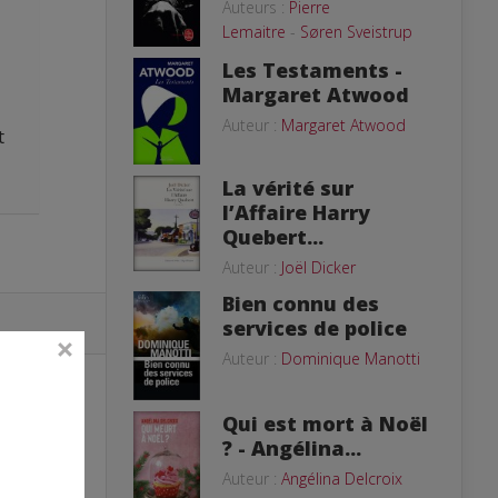
Auteurs :
Pierre
Lemaitre
-
Søren Sveistrup
Les Testaments -
Margaret Atwood
Auteur :
Margaret Atwood
t
La vérité sur
l’Affaire Harry
Quebert...
Auteur :
Joël Dicker
Bien connu des
services de police
Auteur :
Dominique Manotti
Qui est mort à Noël
? - Angélina...
Auteur :
Angélina Delcroix