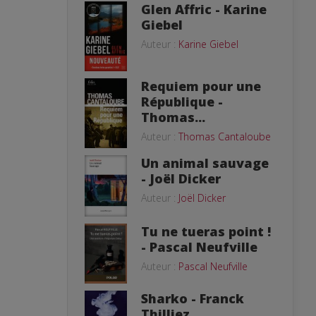
Glen Affric - Karine
Giebel
Auteur :
Karine Giebel
Requiem pour une
République -
Thomas...
Auteur :
Thomas Cantaloube
Un animal sauvage
- Joël Dicker
Auteur :
Joël Dicker
Tu ne tueras point !
- Pascal Neufville
Auteur :
Pascal Neufville
Sharko - Franck
Thilliez