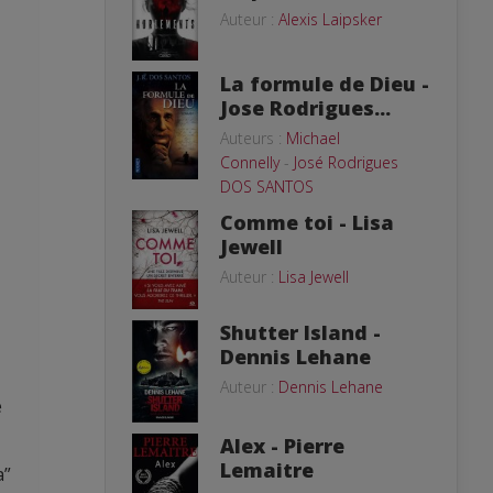
Auteur :
Alexis Laipsker
La formule de Dieu -
Jose Rodrigues...
Auteurs :
Michael
Connelly
-
José Rodrigues
DOS SANTOS
Comme toi - Lisa
Jewell
Auteur :
Lisa Jewell
Shutter Island -
Dennis Lehane
Auteur :
Dennis Lehane
e
Alex - Pierre
Lemaitre
a”