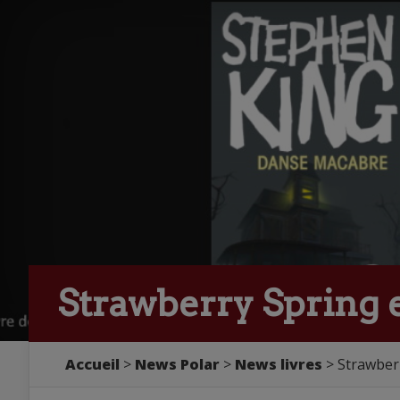
Strawberry Spring e
Accueil
>
News Polar
>
News livres
> Strawberr