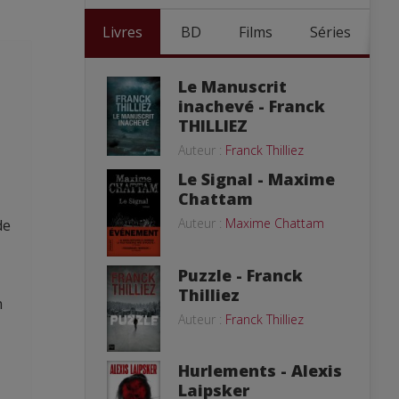
Livres
BD
Films
Séries
Le Manuscrit
inachevé - Franck
THILLIEZ
Auteur :
Franck Thilliez
Le Signal - Maxime
Chattam
Auteur :
Maxime Chattam
de
Puzzle - Franck
Thilliez
n
Auteur :
Franck Thilliez
Hurlements - Alexis
Laipsker