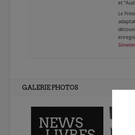
et “Aud
Le Prin
adaptat
découvr
enregis
Simetie
GALERIE PHOTOS