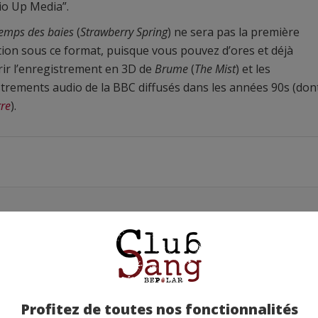
io Up Media”.
temps des baies
(
Strawberry Spring
) ne sera pas la première
ion sous ce format, puisque vous pouvez d’ores et déjà
ir l’enregistrement en 3D de
Brume
(
The Mist
) et les
trements audio de la BBC diffusés dans les années 90s (don
rre
).
Profitez de toutes nos fonctionnalités