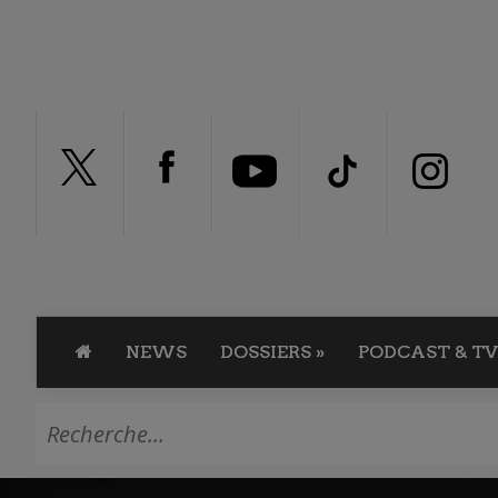
NEWS
DOSSIERS
»
PODCAST & TV