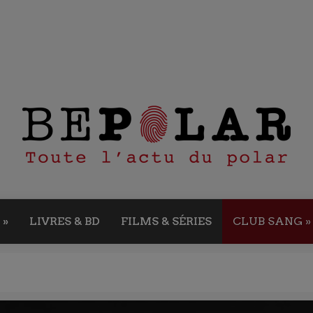
»
LIVRES & BD
FILMS & SÉRIES
CLUB SANG
»