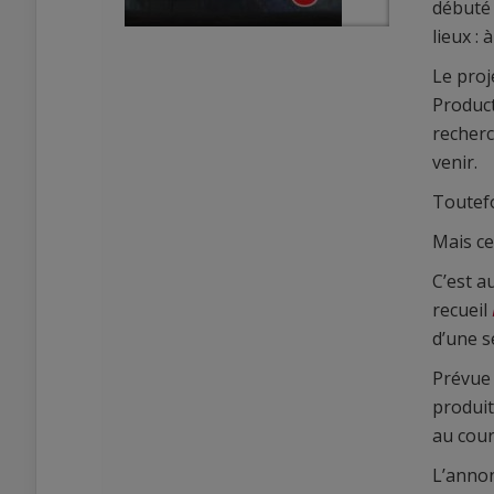
débuté 
lieux :
Le proj
Product
recherc
venir.
0
Toutefo
0
Mais ce
C’est a
recueil
d’une s
Prévue 
produit
au cours
L’annon