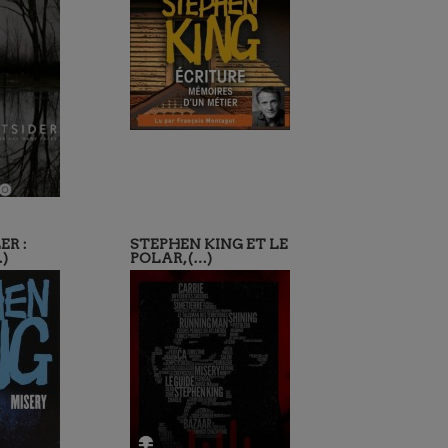
ER :
STEPHEN KING ET LE
)
POLAR, (…)