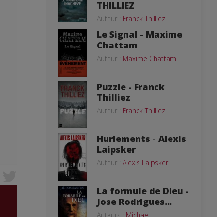
THILLIEZ
Auteur :
Franck Thilliez
Le Signal - Maxime
Chattam
Auteur :
Maxime Chattam
Puzzle - Franck
Thilliez
Auteur :
Franck Thilliez
Hurlements - Alexis
Laipsker
Auteur :
Alexis Laipsker
La formule de Dieu -
Jose Rodrigues...
Auteurs :
Michael