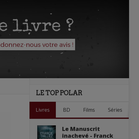
LE TOP POLAR
Livres
BD
Films
Séries
Le Manuscrit
inachevé - Franck