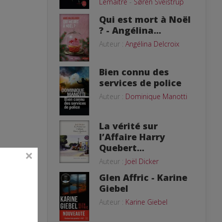
Lemaitre
-
Søren Sveistrup
Qui est mort à Noël
? - Angélina...
Auteur :
Angélina Delcroix
Bien connu des
services de police
Auteur :
Dominique Manotti
La vérité sur
l’Affaire Harry
Quebert...
Auteur :
Joël Dicker
Glen Affric - Karine
Giebel
Auteur :
Karine Giebel