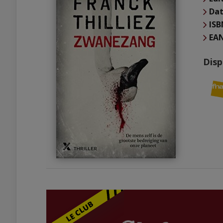
Dat
ISB
EA
Disp