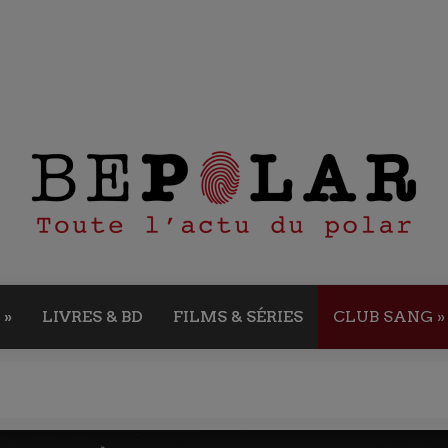
»
LIVRES & BD
FILMS & SÉRIES
CLUB SANG
»