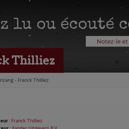
k Thilliez
zang - Franck Thilliez
eur
:
Franck Thilliez
teur
:
Xander Uitgevers B.V.