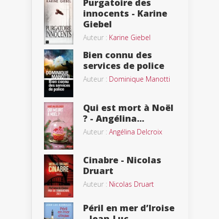
Purgatoire des
innocents - Karine
Giebel
Auteur :
Karine Giebel
Bien connu des
services de police
Auteur :
Dominique Manotti
Qui est mort à Noël
? - Angélina...
Auteur :
Angélina Delcroix
Cinabre - Nicolas
Druart
Auteur :
Nicolas Druart
Péril en mer d’Iroise
- Jean-Luc...