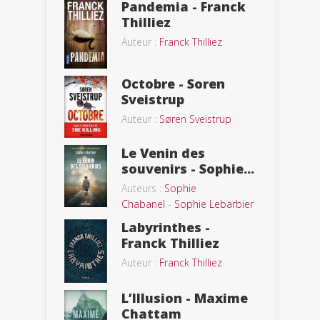
Pandemia - Franck
Thilliez
Auteur :
Franck Thilliez
Octobre - Soren
Sveistrup
Auteur :
Søren Sveistrup
Le Venin des
souvenirs - Sophie...
Auteurs :
Sophie
Chabanel
-
Sophie Lebarbier
Labyrinthes -
Franck Thilliez
Auteur :
Franck Thilliez
L’Illusion - Maxime
Chattam