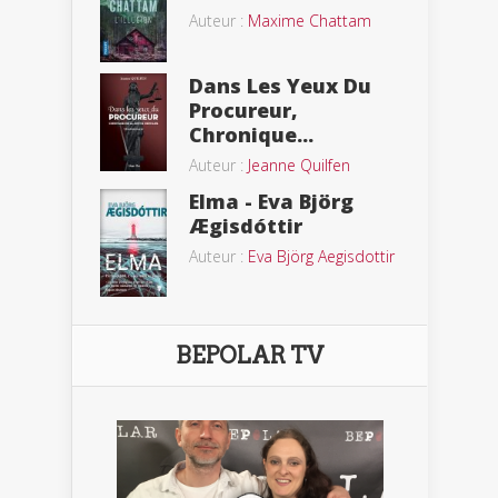
Auteur :
Maxime Chattam
Dans Les Yeux Du
Procureur,
Chronique...
Auteur :
Jeanne Quilfen
Elma - Eva Björg
Ægisdóttir
Auteur :
Eva Björg Aegisdottir
BEPOLAR TV