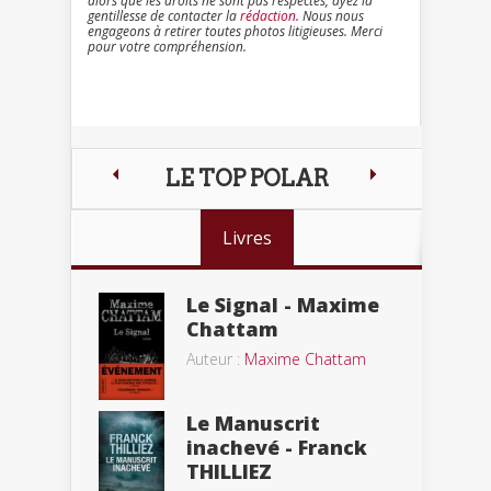
alors que les droits ne sont pas respectés, ayez la
gentillesse de contacter la
rédaction
. Nous nous
engageons à retirer toutes photos litigieuses. Merci
pour votre compréhension.
LE TOP POLAR
Livres
Le Signal - Maxime
Chattam
Auteur :
Maxime Chattam
Le Manuscrit
inachevé - Franck
THILLIEZ