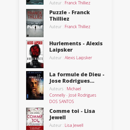
Auteur :
Franck Thilliez
Puzzle - Franck
Thilliez
Auteur :
Franck Thilliez
Hurlements - Alexis
Laipsker
Auteur :
Alexis Laipsker
La formule de Dieu -
Jose Rodrigues...
Auteurs :
Michael
Connelly
-
José Rodrigues
DOS SANTOS
Comme toi - Lisa
Jewell
Auteur :
Lisa Jewell