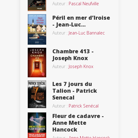
Auteur :
Pascal Neufville
Péril en mer d’Iroise
- Jean-Luc...
Auteur :
Jean-Luc Bannalec
Chambre 413 -
Joseph Knox
Auteur :
Joseph Knox
Les 7 jours du
Talion - Patrick
Senecal
Auteur :
Patrick Senécal
Fleur de cadavre -
Anne Mette
Hancock
Auteur :
Anne Mette Hancock