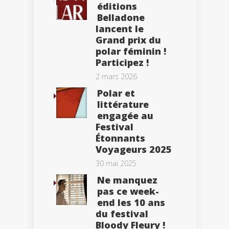
éditions
Belladone
lancent le
Grand prix du
polar féminin !
Participez !
2 mars 2026
Polar et
littérature
engagée au
Festival
Étonnants
Voyageurs 2025
30 mai 2025
Ne manquez
pas ce week-
end les 10 ans
du festival
Bloody Fleury !