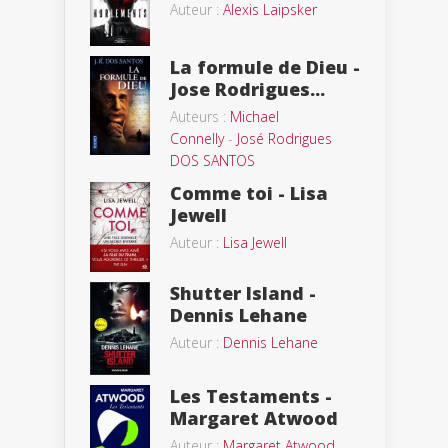
Auteur :
Alexis Laipsker
La formule de Dieu -
Jose Rodrigues...
Auteurs :
Michael
Connelly
-
José Rodrigues
DOS SANTOS
Comme toi - Lisa
Jewell
Auteur :
Lisa Jewell
Shutter Island -
Dennis Lehane
Auteur :
Dennis Lehane
Les Testaments -
Margaret Atwood
Auteur :
Margaret Atwood