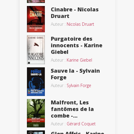
Cinabre - Nicolas
Druart
Auteur :
Nicolas Druart
Purgatoire des
innocents - Karine
Giebel
Auteur :
Karine Giebel
Sauve la - Sylvain
Forge
Auteur :
Sylvain Forge
Malfront, Les
fantômes de la
combe -...
Auteur :
Gérard Coquet
Glen Affric - Karine