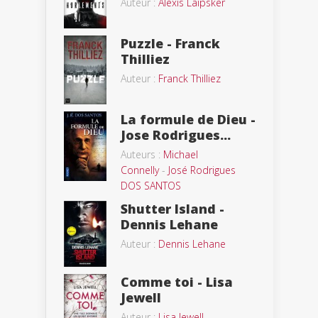
Auteur :
Alexis Laipsker
Puzzle - Franck
Thilliez
Auteur :
Franck Thilliez
La formule de Dieu -
Jose Rodrigues...
Auteurs :
Michael
Connelly
-
José Rodrigues
DOS SANTOS
Shutter Island -
Dennis Lehane
Auteur :
Dennis Lehane
Comme toi - Lisa
Jewell
Auteur :
Lisa Jewell