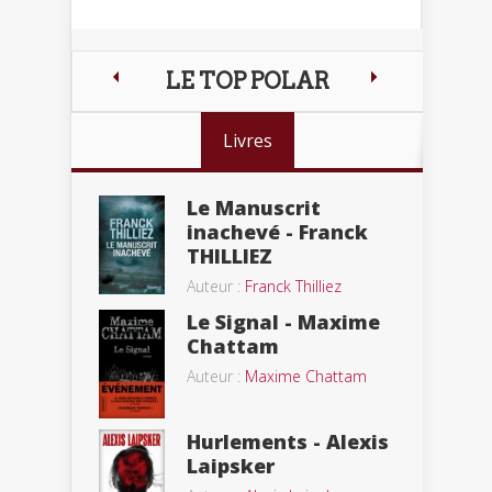
LE TOP POLAR
Livres
Le Manuscrit
inachevé - Franck
THILLIEZ
Auteur :
Franck Thilliez
Le Signal - Maxime
Chattam
Auteur :
Maxime Chattam
Hurlements - Alexis
Laipsker