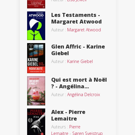
Les Testaments -
Margaret Atwood
Auteur :
Margaret Atwood
Glen Affric - Karine
Giebel
Auteur :
Karine Giebel
Qui est mort à Noël
? - Angélina...
Auteur :
Angélina Delcroix
Alex - Pierre
Lemaitre
Auteurs :
Pierre
Lemaitre
-
Søren Sveistrup