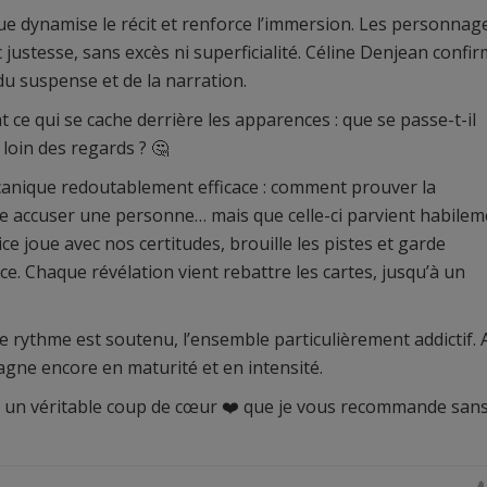
vue dynamise le récit et renforce l’immersion. Les personnag
 justesse, sans excès ni superficialité. Céline Denjean confi
du suspense et de la narration.
ce qui se cache derrière les apparences : que se passe-t-il
 loin des regards ? 🤔
canique redoutablement efficace : comment prouver la
le accuser une personne… mais que celle-ci parvient habile
ice joue avec nos certitudes, brouille les pistes et garde
e. Chaque révélation vient rebattre les cartes, jusqu’à un
e rythme est soutenu, l’ensemble particulièrement addictif. 
agne encore en maturité et en intensité.
st un véritable coup de cœur ❤️ que je vous recommande san