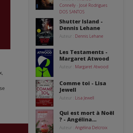
Connelly
-
José Rodrigues
DOS SANTOS
Shutter Island -
Dennis Lehane
Auteur :
Dennis Lehane
Les Testaments -
Margaret Atwood
Auteur :
Margaret Atwood
x,
Comme toi - Lisa
ise
Jewell
Auteur :
Lisa Jewell
Qui est mort à Noël
? - Angélina...
Auteur :
Angélina Delcroix