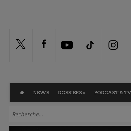
NEWS
DOSSIERS
»
PODCAST & TV