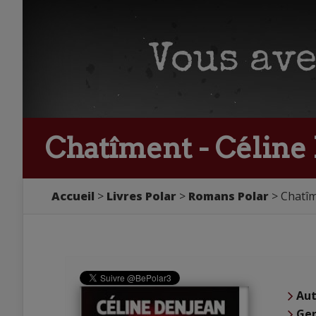
Chatîment - Céline
Accueil
Livres Polar
Romans Polar
Chatîm
Aut
Ge