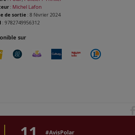
teur
:
Michel Lafon
e de sortie
: 8 février 2024
N
: 9782749956312
onible sur
11
#AvisPolar