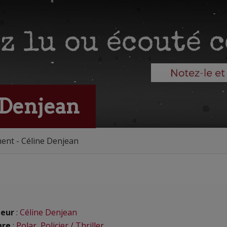
 Denjean
ent - Céline Denjean
eur
:
Céline Denjean
nre
:
Polar
,
Policier / Thriller