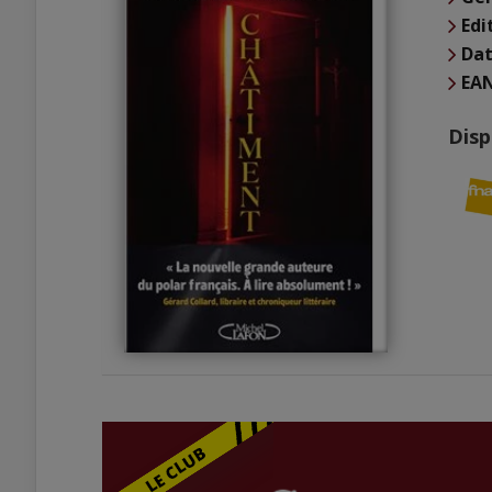
Edi
Dat
EA
Disp