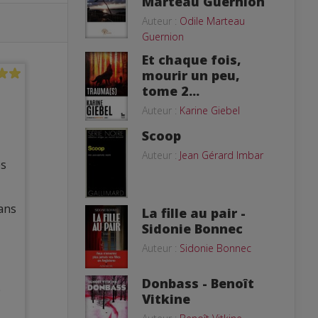
Marteau Guernion
Auteur :
Odile Marteau
Guernion
Et chaque fois,
mourir un peu,
tome 2...
Auteur :
Karine Giebel
Scoop
Auteur :
Jean Gérard Imbar
es
ans
La fille au pair -
Sidonie Bonnec
Auteur :
Sidonie Bonnec
Donbass - Benoît
e
Vitkine