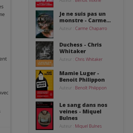
Auteur :
Benoît Vitkine
es
Je ne suis pas un
rme
monstre - Carme...
Auteur :
Carme Chaparro
Duchess - Chris
Whitaker
ment
Auteur :
Chris Whitaker
Mamie Luger -
Benoit Philippon
Auteur :
Benoît Philippon
Avec
Le sang dans nos
s
veines - Miquel
Bulnes
Auteur :
Miquel Bulnes