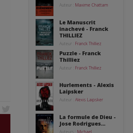
Auteur :
Maxime Chattam
Le Manuscrit
inachevé - Franck
THILLIEZ
Auteur :
Franck Thilliez
Puzzle - Franck
Thilliez
Auteur :
Franck Thilliez
Hurlements - Alexis
Laipsker
Auteur :
Alexis Laipsker
La formule de Dieu -
Jose Rodrigues...
Auteurs :
Michael