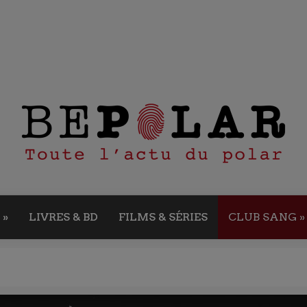
»
LIVRES & BD
FILMS & SÉRIES
CLUB SANG
»