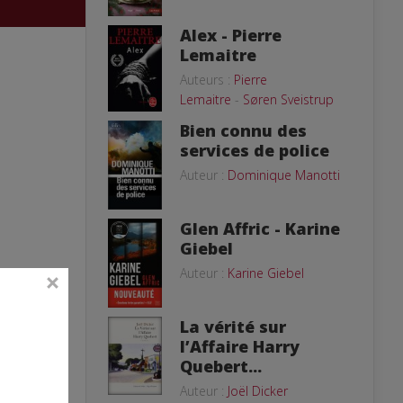
Alex - Pierre
Lemaitre
Auteurs :
Pierre
Lemaitre
-
Søren Sveistrup
Bien connu des
services de police
Auteur :
Dominique Manotti
Glen Affric - Karine
Giebel
Auteur :
Karine Giebel
La vérité sur
l’Affaire Harry
Quebert...
Auteur :
Joël Dicker