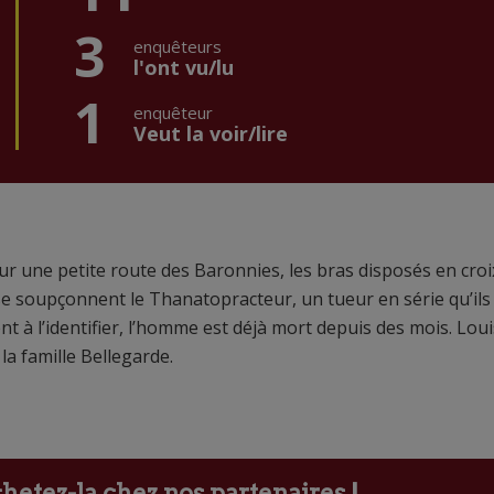
3
enquêteurs
l'ont vu/lu
1
enquêteur
Veut la voir/lire
r une petite route des Baronnies, les bras disposés en croi
se soupçonnent le Thanatopracteur, un tueur en série qu’ils
t à l’identifier, l’homme est déjà mort depuis des mois. Lou
a famille Bellegarde.
etez-la chez nos partenaires !