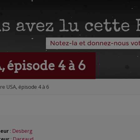
 épisode 4 à 6
re USA, épisode 4 à 6
eur
:
Desberg
teur
:
Dargaud