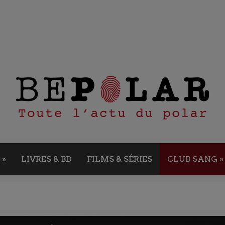
»
LIVRES & BD
FILMS & SÉRIES
CLUB SANG
»