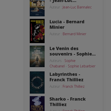
- Jean-Luc...
Auteur :
Jean-Luc Bannalec
Lucia - Bernard
Minier
Auteur :
Bernard Minier
Le Venin des
souvenirs - Sophie...
Auteurs :
Sophie
Chabanel
-
Sophie Lebarbier
Labyrinthes -
Franck Thilliez
Auteur :
Franck Thilliez
Sharko - Franck
Thilliez