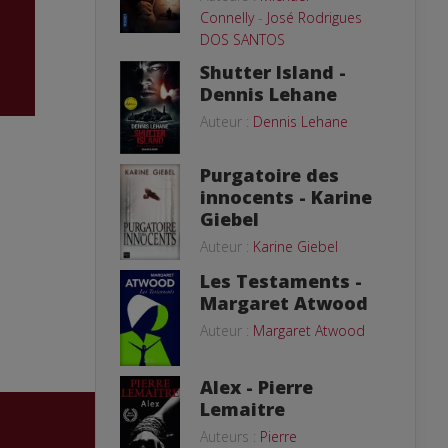
Connelly
-
José Rodrigues
DOS SANTOS
Shutter Island -
Dennis Lehane
Auteur :
Dennis Lehane
Purgatoire des
innocents - Karine
Giebel
Auteur :
Karine Giebel
Les Testaments -
Margaret Atwood
Auteur :
Margaret Atwood
Alex - Pierre
Lemaitre
Auteurs :
Pierre