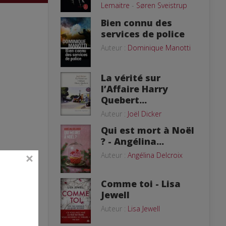
Lemaitre
-
Søren Sveistrup
Bien connu des
services de police
Auteur :
Dominique Manotti
La vérité sur
l’Affaire Harry
Quebert...
Auteur :
Joël Dicker
Qui est mort à Noël
? - Angélina...
Auteur :
Angélina Delcroix
Comme toi - Lisa
Jewell
Auteur :
Lisa Jewell