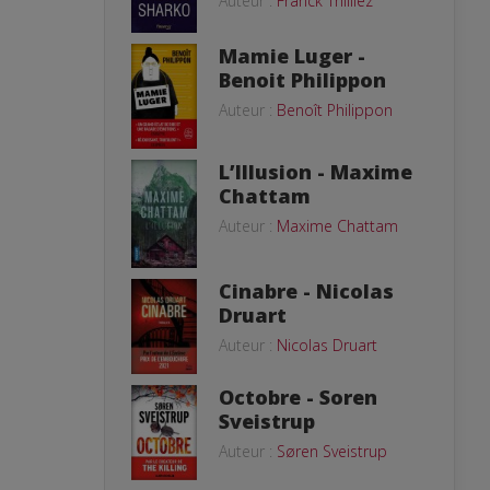
Auteur :
Franck Thilliez
Mamie Luger -
Benoit Philippon
Auteur :
Benoît Philippon
L’Illusion - Maxime
Chattam
Auteur :
Maxime Chattam
Cinabre - Nicolas
Druart
Auteur :
Nicolas Druart
Octobre - Soren
Sveistrup
Auteur :
Søren Sveistrup