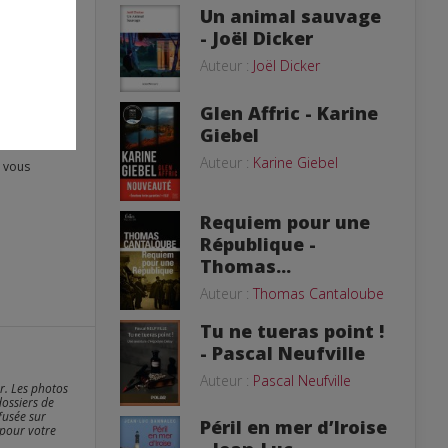
Un animal sauvage
- Joël Dicker
Auteur :
Joël Dicker
Glen Affric - Karine
Giebel
Auteur :
Karine Giebel
Requiem pour une
République -
Thomas...
Auteur :
Thomas Cantaloube
Tu ne tueras point !
- Pascal Neufville
Auteur :
Pascal Neufville
er. Les photos
dossiers de
fusée sur
Péril en mer d’Iroise
 pour votre