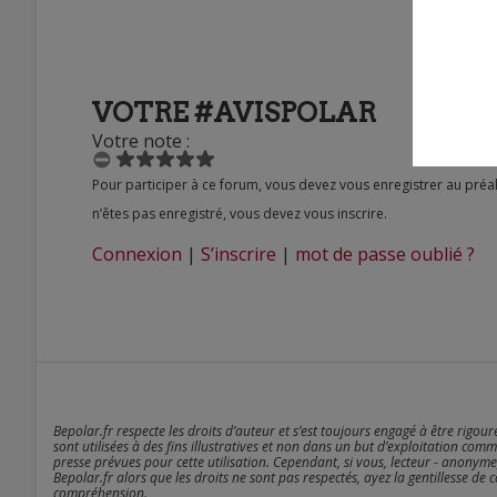
VOTRE #AVISPOLAR
Votre note :
Pour participer à ce forum, vous devez vous enregistrer au préalable. Merci d’indiquer ci-dessous l’identifiant personnel qui vous a été fourni. Si vous
n’êtes pas enregistré, vous devez vous inscrire.
Connexion
|
S’inscrire
|
mot de passe oublié ?
Bepolar.fr respecte les droits d’auteur et s’est toujours engagé à être rigou
sont utilisées à des fins illustratives et non dans un but d’exploitation comm
presse prévues pour cette utilisation. Cependant, si vous, lecteur - anonyme
Bepolar.fr alors que les droits ne sont pas respectés, ayez la gentillesse de 
compréhension.