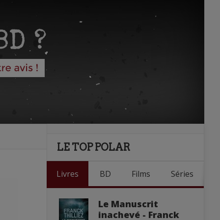
LE TOP POLAR
Livres
BD
Films
Séries
Le Manuscrit
inachevé - Franck