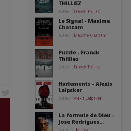
THILLIEZ
Auteur :
Franck Thilliez
Le Signal - Maxime
Chattam
Auteur :
Maxime Chattam
Puzzle - Franck
Thilliez
Auteur :
Franck Thilliez
Hurlements - Alexis
Laipsker
Auteur :
Alexis Laipsker
La formule de Dieu -
Jose Rodrigues...
Auteurs :
Michael