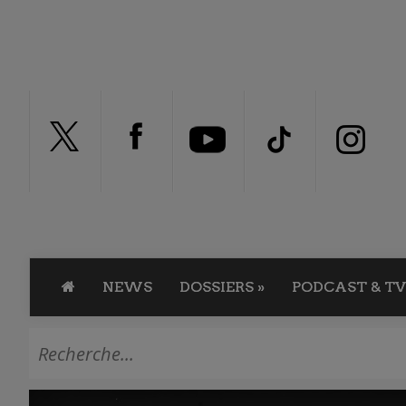
NEWS
DOSSIERS
»
PODCAST & TV