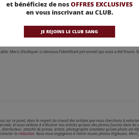
et bénéficiez de nos
OFFRES EXCLUSIVES
en vous inscrivant au CLUB.
JE REJOINS LE CLUB SANG
reux sur ce point, dans le respect du travail des artistes que nous cherchons à valoris
erciale. et nous veillons à n’illustrer nos articles qu’avec des photos fournis dans les 
, distributeur, attaché de presse, artiste, photographe constatez qu’une photo est dif
contacter la
rédaction
. Nous nous engageons à retirer toutes photos litigieuses. Merci