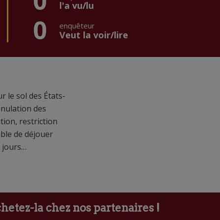
0
l'a vu/lu
0
enquêteur
Veut la voir/lire
 le sol des États-
nnulation des
tion, restriction
ble de déjouer
s jours…
etez-la chez nos partenaires !