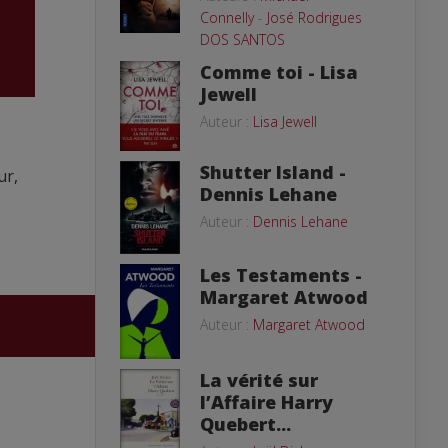
Connelly
-
José Rodrigues
DOS SANTOS
Comme toi - Lisa
Jewell
Auteur :
Lisa Jewell
Shutter Island -
ur,
Dennis Lehane
Auteur :
Dennis Lehane
Les Testaments -
Margaret Atwood
Auteur :
Margaret Atwood
La vérité sur
l’Affaire Harry
Quebert...