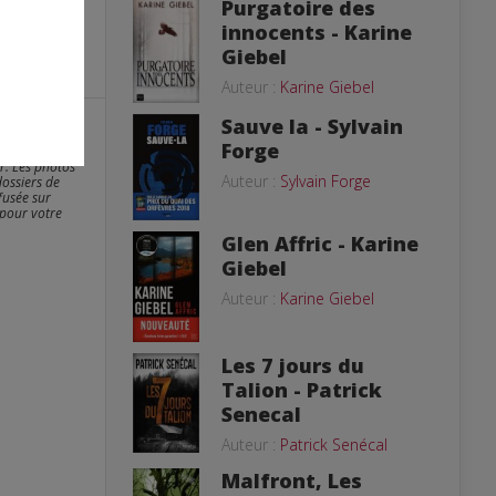
Purgatoire des
innocents - Karine
Giebel
Auteur :
Karine Giebel
Sauve la - Sylvain
Forge
er. Les photos
Auteur :
Sylvain Forge
dossiers de
fusée sur
 pour votre
Glen Affric - Karine
Giebel
Auteur :
Karine Giebel
Les 7 jours du
Talion - Patrick
Senecal
Auteur :
Patrick Senécal
Malfront, Les