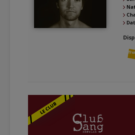
Nat
Cha
Dat
Disp