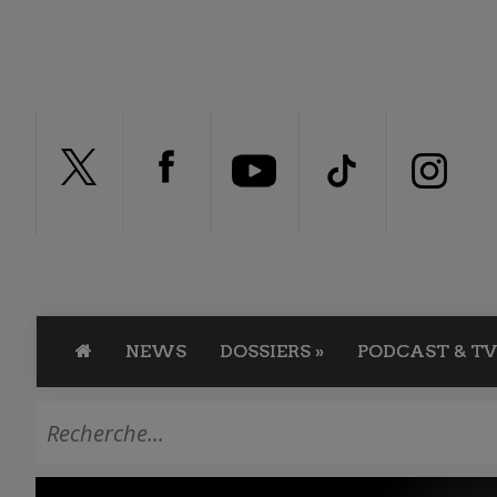
NEWS
DOSSIERS
»
PODCAST & TV