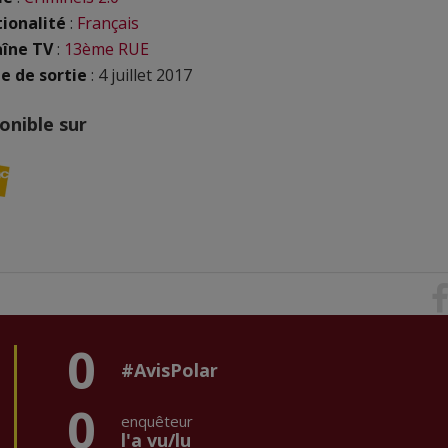
ionalité
:
Français
îne TV
:
13ème RUE
e de sortie
: 4 juillet 2017
onible sur
0
#AvisPolar
0
enquêteur
l'a vu/lu