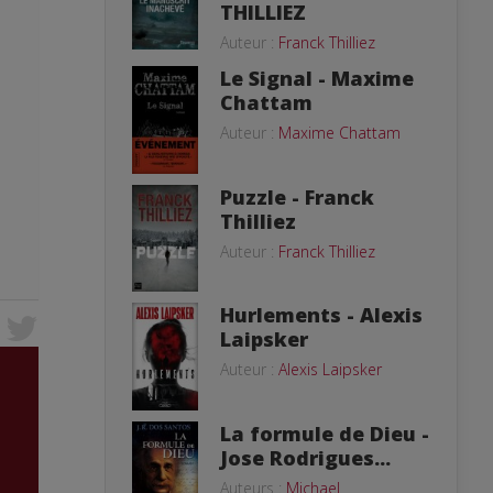
THILLIEZ
Auteur :
Franck Thilliez
Le Signal - Maxime
Chattam
Auteur :
Maxime Chattam
Puzzle - Franck
Thilliez
Auteur :
Franck Thilliez
Hurlements - Alexis
Laipsker
Auteur :
Alexis Laipsker
La formule de Dieu -
Jose Rodrigues...
Auteurs :
Michael