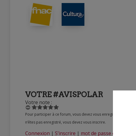
VOTRE #AVISPOLAR
Votre note :
Pour participer à ce forum, vous devez vous enregistrer au préalable. Merci d’indiquer ci-dessous l’identifiant personnel qui vous a été fourni. Si vous
n’êtes pas enregistré, vous devez vous inscrire.
Connexion
|
S’inscrire
|
mot de passe oublié ?