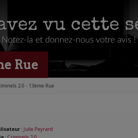
ème Rue
iminels 2.0 - 13ème Rue
lisateur
:
Julie Peyrard
ie
:
Criminels 2.0