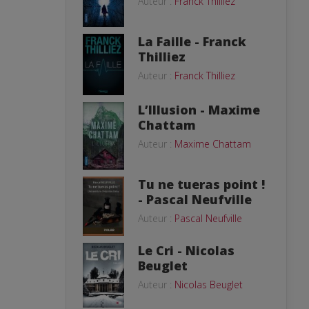
Auteur :
Franck Thilliez
La Faille - Franck
Thilliez
Auteur :
Franck Thilliez
L’Illusion - Maxime
Chattam
Auteur :
Maxime Chattam
Tu ne tueras point !
- Pascal Neufville
Auteur :
Pascal Neufville
Le Cri - Nicolas
Beuglet
Auteur :
Nicolas Beuglet