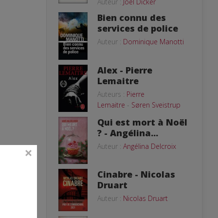
Auteur :
Joël Dicker
Bien connu des
services de police
Auteur :
Dominique Manotti
Alex - Pierre
Lemaitre
Auteurs :
Pierre
Lemaitre
-
Søren Sveistrup
Qui est mort à Noël
? - Angélina...
Auteur :
Angélina Delcroix
Cinabre - Nicolas
Druart
Auteur :
Nicolas Druart