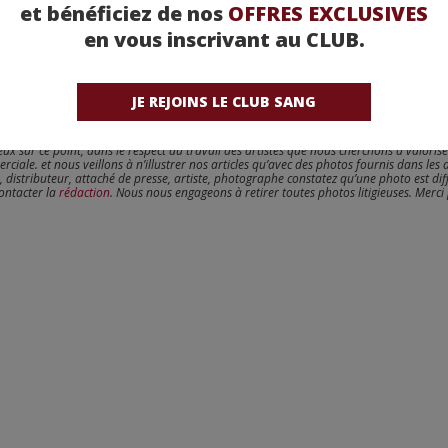
et bénéficiez de nos
OFFRES EXCLUSIVES
en vous inscrivant au CLUB.
JE REJOINS LE CLUB SANG
reux sur ce point, dans le respect du travail des artistes que nous cherchons à valoris
erciale. et nous veillons à n’illustrer nos articles qu’avec des photos fournis dans les 
, distributeur, attaché de presse, artiste, photographe constatez qu’une photo est dif
contacter la
rédaction
. Nous nous engageons à retirer toutes photos litigieuses. Merci