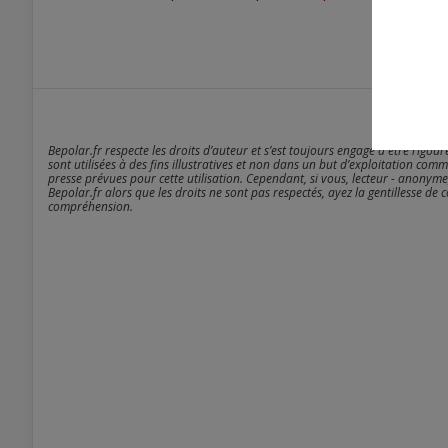
Bepolar.fr respecte les droits d’auteur et s’est toujours engagé à être rigou
sont utilisées à des fins illustratives et non dans un but d’exploitation comm
presse prévues pour cette utilisation. Cependant, si vous, lecteur - anonyme
Bepolar.fr alors que les droits ne sont pas respectés, ayez la gentillesse de 
compréhension.