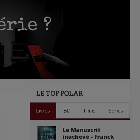
LE TOP POLAR
Livres
BD
Films
Séries
Le Manuscrit
inachevé - Franck