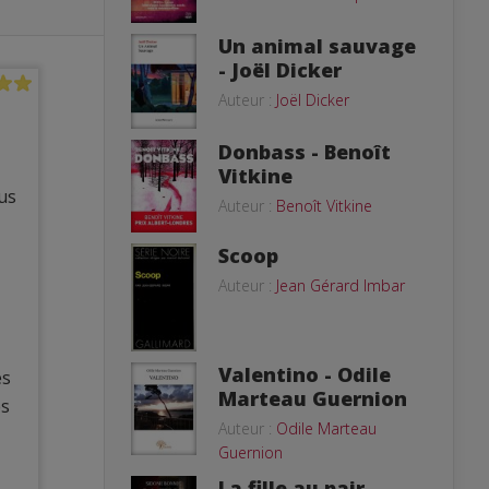
Un animal sauvage
- Joël Dicker
Auteur :
Joël Dicker
Donbass - Benoît
Vitkine
ous
Auteur :
Benoît Vitkine
Scoop
Auteur :
Jean Gérard Imbar
Valentino - Odile
es
Marteau Guernion
es
Auteur :
Odile Marteau
Guernion
La fille au pair -