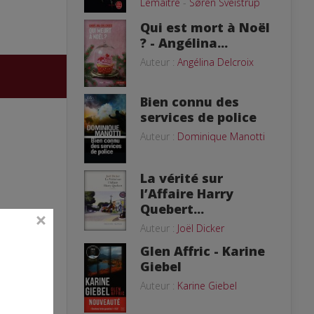
Lemaitre
-
Søren Sveistrup
Qui est mort à Noël
? - Angélina...
Auteur :
Angélina Delcroix
Bien connu des
services de police
Auteur :
Dominique Manotti
La vérité sur
l’Affaire Harry
Quebert...
Auteur :
Joël Dicker
Glen Affric - Karine
Giebel
Auteur :
Karine Giebel