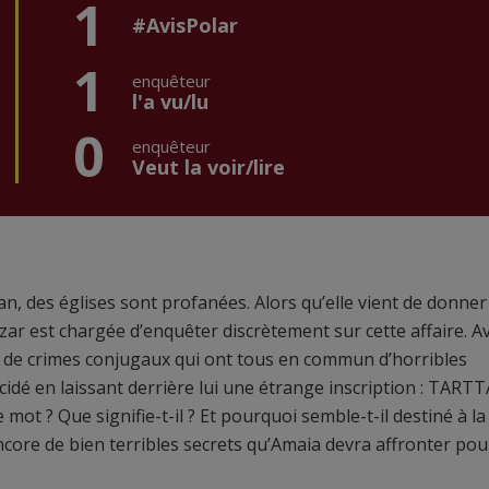
1
#AvisPolar
1
enquêteur
l'a vu/lu
0
enquêteur
Veut la voir/lire
an, des églises sont profanées. Alors qu’elle vient de donner
azar est chargée d’enquêter discrètement sur cette affaire. A
ie de crimes conjugaux qui ont tous en commun d’horribles
uicidé en laissant derrière lui une étrange inscription : TART
ot ? Que signifie-t-il ? Et pourquoi semble-t-il destiné à la
encore de bien terribles secrets qu’Amaia devra affronter pou