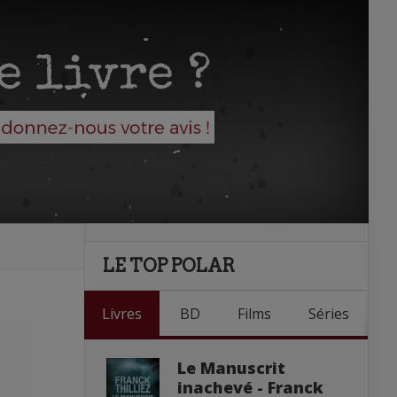
LE TOP POLAR
Livres
BD
Films
Séries
Le Manuscrit
inachevé - Franck