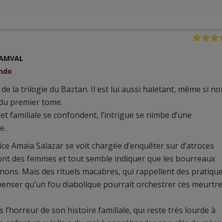
AMVAL
ondo
 de la trilogie du Baztan. Il est lui aussi haletant, même si n
 du premier tome.
t familiale se confondent, l’intrigue se nimbe d’une
e.
ctrice Amaia Salazar se voit chargée d’enquêter sur d’atroces
sont des femmes et tout semble indiquer que les bourreaux
ons. Mais des rituels macabres, qui rappellent des pratiqu
t penser qu’un fou diabolique pourrait orchestrer ces meurtr
l’horreur de son histoire familiale, qui reste très lourde à