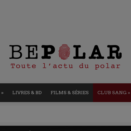
»
LIVRES & BD
FILMS & SÉRIES
CLUB SANG
»