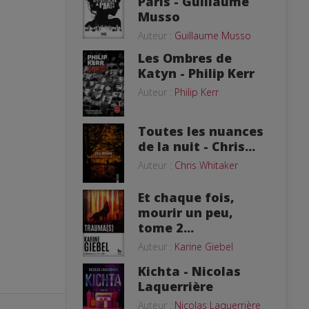
Paris - Guillaume
Musso
Auteur :
Guillaume Musso
Les Ombres de
Katyn - Philip Kerr
Auteur :
Philip Kerr
Toutes les nuances
de la nuit - Chris...
Auteur :
Chris Whitaker
Et chaque fois,
mourir un peu,
tome 2...
Auteur :
Karine Giebel
Kichta - Nicolas
Laquerrière
Auteur :
Nicolas Laquerrière