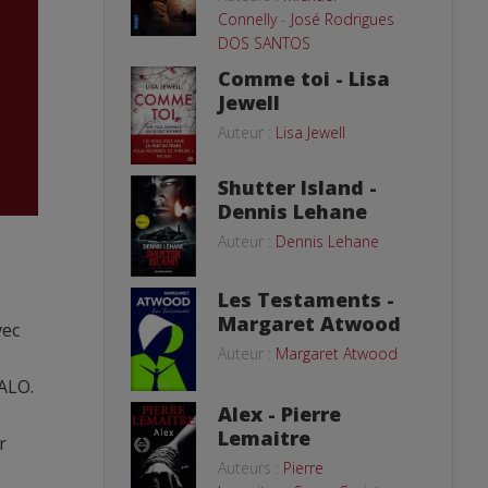
Connelly
-
José Rodrigues
DOS SANTOS
Comme toi - Lisa
Jewell
Auteur :
Lisa Jewell
Shutter Island -
Dennis Lehane
Auteur :
Dennis Lehane
Les Testaments -
Margaret Atwood
vec
Auteur :
Margaret Atwood
TALO.
Alex - Pierre
Lemaitre
r
Auteurs :
Pierre