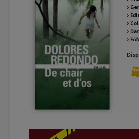
Ge
Edi
Col
Dat
EA
Disp