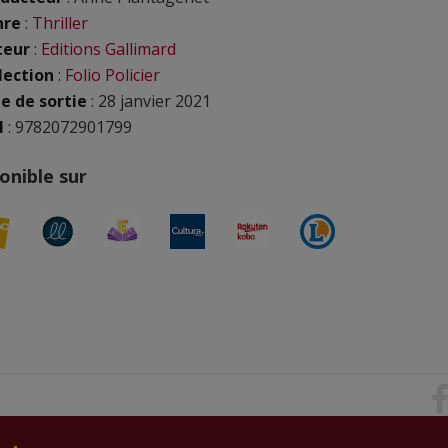
nre
:
Thriller
teur
:
Editions Gallimard
lection
:
Folio Policier
e de sortie
: 28 janvier 2021
N
: 9782072901799
onible sur