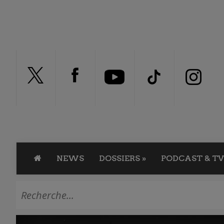
NEWS
DOSSIERS
»
PODCAST & TV