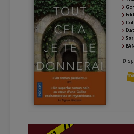
Ge
Edi
Col
Dat
Sor
EA
Disp