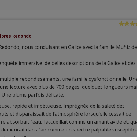
Dolores Redondo
Redondo, nous conduisant en Galice avec la famille Muñiz de
nquête immersive, de belles descriptions de la Galice et des
 multiple rebondissements, une famille dysfonctionnelle. Un
une lecture avec plus de 700 pages, quelques longueurs ma
 Une plume parfois délicate.
veuse, rapide et impétueuse. Imprégnée de la saleté des
égouts et disparaissait de l’atmosphère lorsqu’elle cessait de
erre absorbait l’eau, l’accueillait comme un amant avide et, q
ce demeurait dans l’air comme un spectre palpable susceptibl