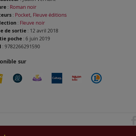
nre
:
Roman noir
teurs
:
Pocket
,
Fleuve éditions
lection
:
Fleuve noir
e de sortie
: 12 avril 2018
tie poche
: 6 juin 2019
N
: 9782266291590
onible sur