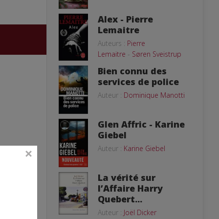
Alex - Pierre
Lemaitre
Auteurs :
Pierre
Lemaitre
-
Søren Sveistrup
Bien connu des
services de police
Auteur :
Dominique Manotti
Glen Affric - Karine
Giebel
Auteur :
Karine Giebel
La vérité sur
l’Affaire Harry
Quebert...
Auteur :
Joël Dicker