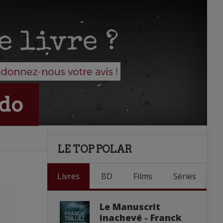
ndo
LE TOP POLAR
Livres
BD
Films
Séries
Le Manuscrit
inachevé - Franck