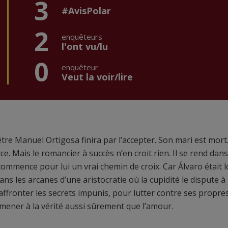
3
#AvisPolar
2
enquêteurs
l'ont vu/lu
0
enquêteur
Veut la voir/lire
-être Manuel Ortigosa finira par l’accepter. Son mari est mort
ce. Mais le romancier à succès n’en croit rien. Il se rend dans
mmence pour lui un vrai chemin de croix. Car Álvaro était l
ans les arcanes d’une aristocratie où la cupidité le dispute à
r affronter les secrets impunis, pour lutter contre ses propre
mener à la vérité aussi sûrement que l’amour.