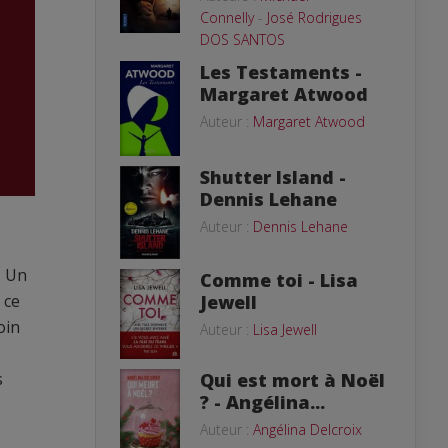
Connelly
-
José Rodrigues
DOS SANTOS
Les Testaments -
Margaret Atwood
Auteur :
Margaret Atwood
Shutter Island -
Dennis Lehane
Auteur :
Dennis Lehane
. Un
Comme toi - Lisa
 ce
Jewell
oin
Auteur :
Lisa Jewell
s
Qui est mort à Noël
? - Angélina...
Auteur :
Angélina Delcroix