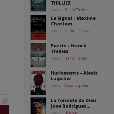
THILLIEZ
Auteur :
Franck Thilliez
Le Signal - Maxime
Chattam
Auteur :
Maxime Chattam
Puzzle - Franck
Thilliez
Auteur :
Franck Thilliez
Hurlements - Alexis
Laipsker
Auteur :
Alexis Laipsker
La formule de Dieu -
Jose Rodrigues...
Auteurs :
Michael