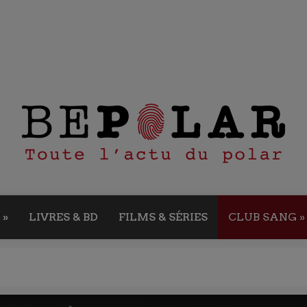
»
LIVRES & BD
FILMS & SÉRIES
CLUB SANG
»