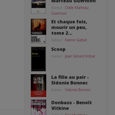
Marteau Guernion
Auteur :
Odile Marteau
Guernion
Et chaque fois,
mourir un peu,
tome 2...
Auteur :
Karine Giebel
Scoop
Auteur :
Jean Gérard Imbar
La fille au pair -
Sidonie Bonnec
Auteur :
Sidonie Bonnec
Donbass - Benoît
Vitkine