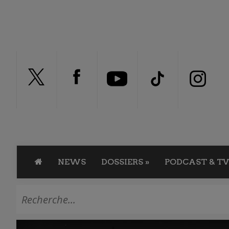
NEWS
DOSSIERS
»
PODCAST & TV