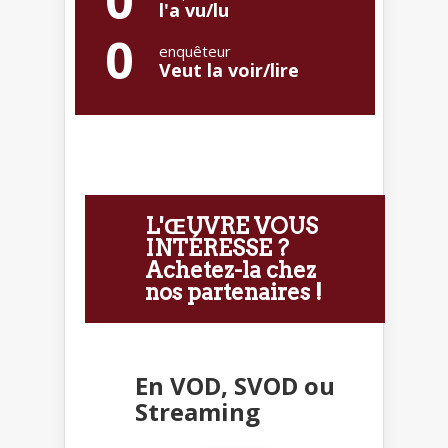
0
l'a vu/lu
0
enquêteur
Veut la voir/lire
L'ŒUVRE VOUS
INTÉRESSE ?
Achetez-la chez
nos partenaires !
En VOD, SVOD ou
Streaming