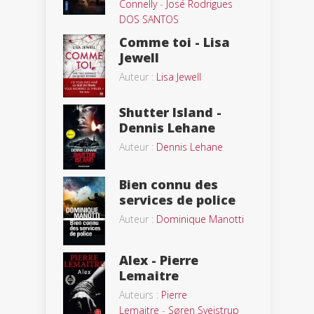
Connelly
-
José Rodrigues
DOS SANTOS
Comme toi - Lisa
Jewell
Auteur :
Lisa Jewell
Shutter Island -
Dennis Lehane
Auteur :
Dennis Lehane
Bien connu des
services de police
Auteur :
Dominique Manotti
Alex - Pierre
Lemaitre
Auteurs :
Pierre
Lemaitre
-
Søren Sveistrup