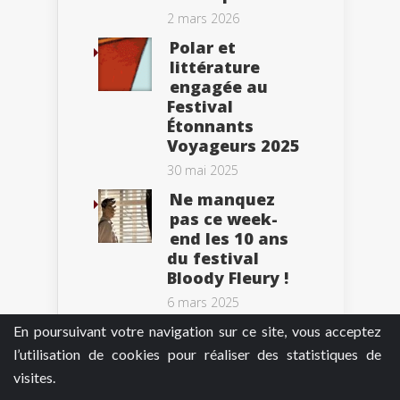
2 mars 2026
Polar et
littérature
engagée au
Festival
Étonnants
Voyageurs 2025
30 mai 2025
Ne manquez
pas ce week-
end les 10 ans
du festival
Bloody Fleury !
6 mars 2025
En poursuivant votre navigation sur ce site, vous acceptez
l’utilisation de cookies pour réaliser des statistiques de
visites.
Tweets by BePolar