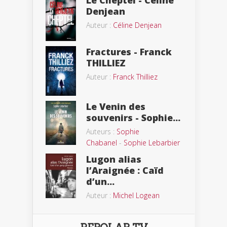
Le Cheptel - Céline
Denjean
Auteur :
Céline Denjean
Fractures - Franck
THILLIEZ
Auteur :
Franck Thilliez
Le Venin des
souvenirs - Sophie...
Auteurs :
Sophie
Chabanel
-
Sophie Lebarbier
Lugon alias
l’Araignée : Caïd
d’un...
Auteur :
Michel Logean