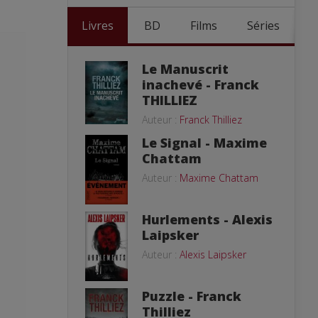
Livres
BD
Films
Séries
Le Manuscrit
inachevé - Franck
THILLIEZ
Auteur :
Franck Thilliez
Le Signal - Maxime
Chattam
Auteur :
Maxime Chattam
Hurlements - Alexis
Laipsker
Auteur :
Alexis Laipsker
Puzzle - Franck
Thilliez