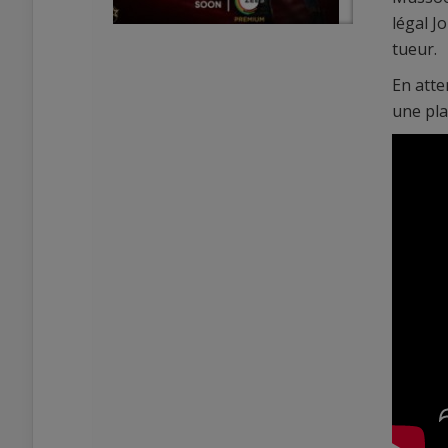
légal J
tueur.
En atte
une pla
0
0