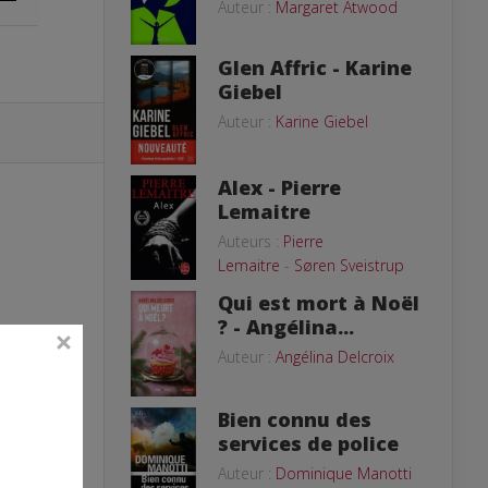
Auteur :
Margaret Atwood
Glen Affric - Karine
Giebel
Auteur :
Karine Giebel
Alex - Pierre
Lemaitre
Auteurs :
Pierre
Lemaitre
-
Søren Sveistrup
Qui est mort à Noël
? - Angélina...
Auteur :
Angélina Delcroix
Bien connu des
services de police
Auteur :
Dominique Manotti