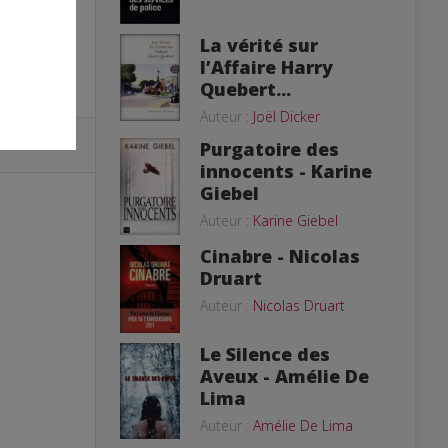
La vérité sur
l’Affaire Harry
Quebert...
Auteur :
Joël Dicker
Purgatoire des
innocents - Karine
Giebel
Auteur :
Karine Giebel
Cinabre - Nicolas
Druart
Auteur :
Nicolas Druart
Le Silence des
Aveux - Amélie De
Lima
Auteur :
Amélie De Lima