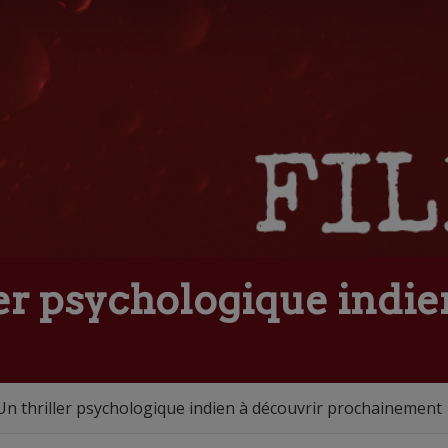
ler psychologique indie
 Un thriller psychologique indien à découvrir prochainement