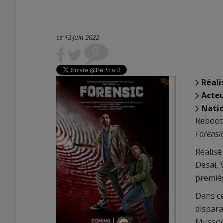
Le 13 juin 2022
0
Réali
Acte
Natio
Reboot
Forensi
Réalisé
Desai, 
premièr
Dans ce
dispara
Mussoor