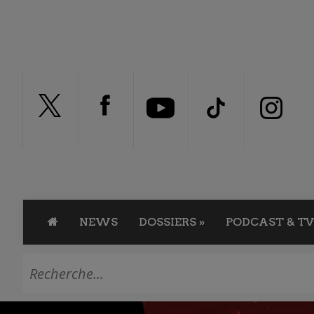
NEWS
DOSSIERS
»
PODCAST & TV