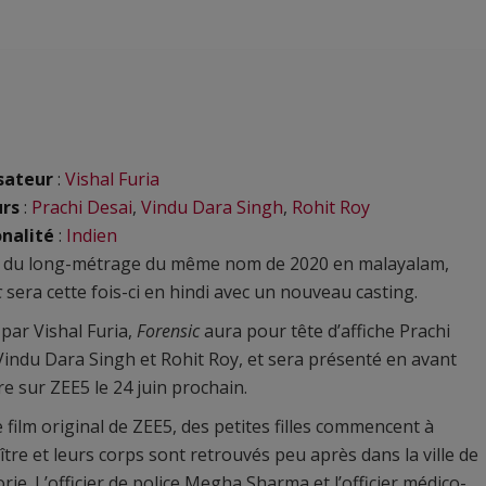
sateur
:
Vishal Furia
urs
:
Prachi Desai
,
Vindu Dara Singh
,
Rohit Roy
nalité
:
Indien
 du long-métrage du même nom de 2020 en malayalam,
c
sera cette fois-ci en hindi avec un nouveau casting.
 par Vishal Furia,
Forensic
aura pour tête d’affiche Prachi
Vindu Dara Singh et Rohit Roy, et sera présenté en avant
e sur ZEE5 le 24 juin prochain.
 film original de ZEE5, des petites filles commencent à
ître et leurs corps sont retrouvés peu après dans la ville de
ie. L’officier de police Megha Sharma et l’officier médico-