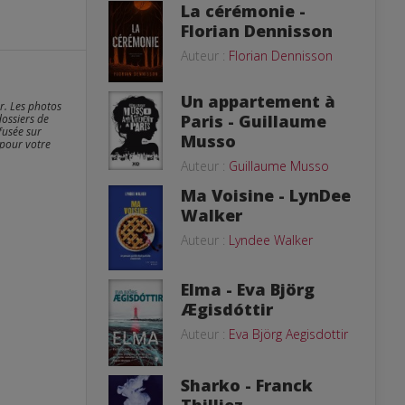
La cérémonie -
Florian Dennisson
Auteur :
Florian Dennisson
Un appartement à
er. Les photos
Paris - Guillaume
dossiers de
fusée sur
Musso
 pour votre
Auteur :
Guillaume Musso
Ma Voisine - LynDee
Walker
Auteur :
Lyndee Walker
Elma - Eva Björg
Ægisdóttir
Auteur :
Eva Björg Aegisdottir
Sharko - Franck