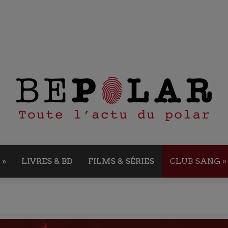
»
LIVRES & BD
FILMS & SÉRIES
CLUB SANG
»