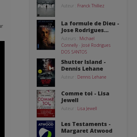
Auteur :
Franck Thilliez
La formule de Dieu -
ur
Jose Rodrigues...
Auteurs :
Michael
Connelly
-
José Rodrigues
DOS SANTOS
Shutter Island -
Dennis Lehane
Auteur :
Dennis Lehane
Comme toi - Lisa
Jewell
Auteur :
Lisa Jewell
Les Testaments -
Margaret Atwood