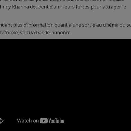
ohnny Khanna décident d’unir leurs forces pour attraper le
ndant plus d’information quant à une sortie au cinéma ou s
teforme, voici la bande-annonce.