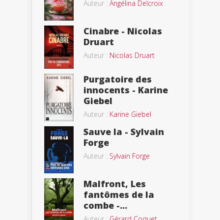
Auteur :
Angélina Delcroix
Cinabre - Nicolas
Druart
Auteur :
Nicolas Druart
Purgatoire des
innocents - Karine
Giebel
Auteur :
Karine Giebel
Sauve la - Sylvain
Forge
Auteur :
Sylvain Forge
Malfront, Les
fantômes de la
combe -...
Auteur :
Gérard Coquet