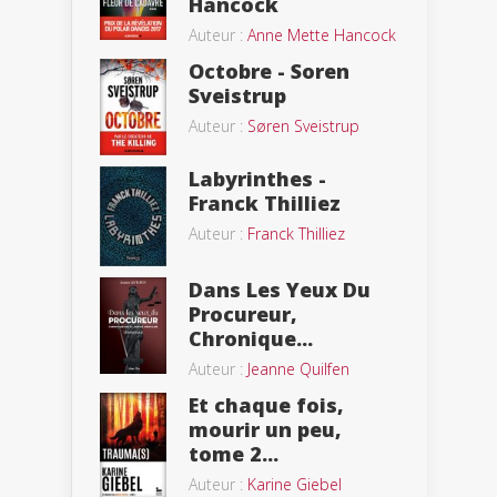
Hancock
Auteur :
Anne Mette Hancock
Octobre - Soren
Sveistrup
Auteur :
Søren Sveistrup
Labyrinthes -
Franck Thilliez
Auteur :
Franck Thilliez
Dans Les Yeux Du
Procureur,
Chronique...
Auteur :
Jeanne Quilfen
Et chaque fois,
mourir un peu,
tome 2...
Auteur :
Karine Giebel