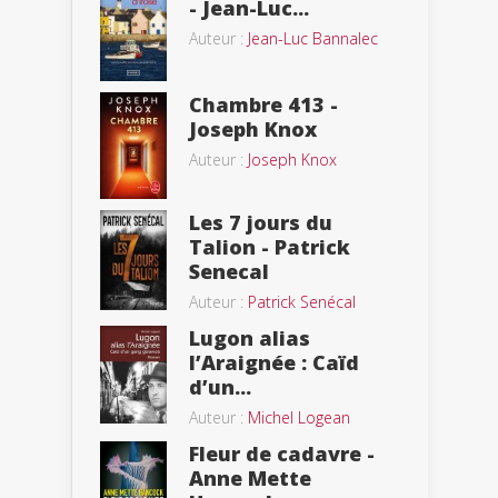
- Jean-Luc...
Auteur :
Jean-Luc Bannalec
Chambre 413 -
Joseph Knox
Auteur :
Joseph Knox
Les 7 jours du
Talion - Patrick
Senecal
Auteur :
Patrick Senécal
Lugon alias
l’Araignée : Caïd
d’un...
Auteur :
Michel Logean
Fleur de cadavre -
Anne Mette