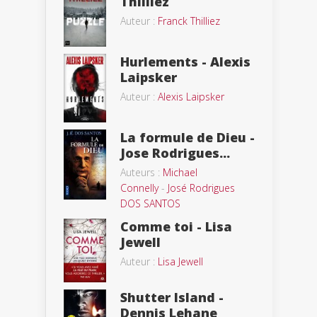
Thilliez
Auteur :
Franck Thilliez
Hurlements - Alexis
Laipsker
Auteur :
Alexis Laipsker
La formule de Dieu -
Jose Rodrigues...
Auteurs :
Michael
Connelly
-
José Rodrigues
DOS SANTOS
Comme toi - Lisa
Jewell
Auteur :
Lisa Jewell
Shutter Island -
Dennis Lehane