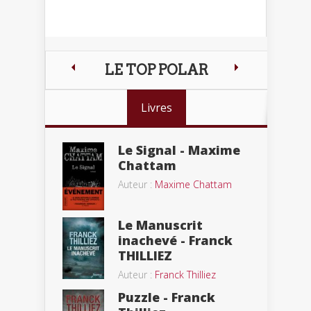
LE TOP POLAR
Livres
Le Signal - Maxime
Chattam
Auteur :
Maxime Chattam
Le Manuscrit
inachevé - Franck
THILLIEZ
Auteur :
Franck Thilliez
Puzzle - Franck