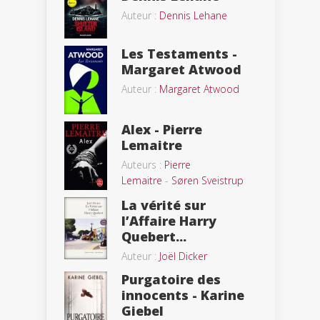
Auteur :
Dennis Lehane
Les Testaments -
Margaret Atwood
Auteur :
Margaret Atwood
Alex - Pierre
Lemaitre
Auteurs :
Pierre
Lemaitre
-
Søren Sveistrup
La vérité sur
l’Affaire Harry
Quebert...
Auteur :
Joël Dicker
Purgatoire des
innocents - Karine
Giebel