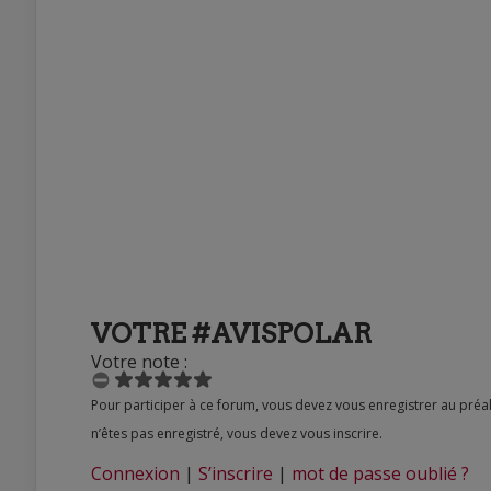
VOTRE #AVISPOLAR
Votre note :
Pour participer à ce forum, vous devez vous enregistrer au préalable. Merci d’indiquer ci-dessous l’identifiant personnel qui vous a été fourni. Si vous
n’êtes pas enregistré, vous devez vous inscrire.
Connexion
|
S’inscrire
|
mot de passe oublié ?