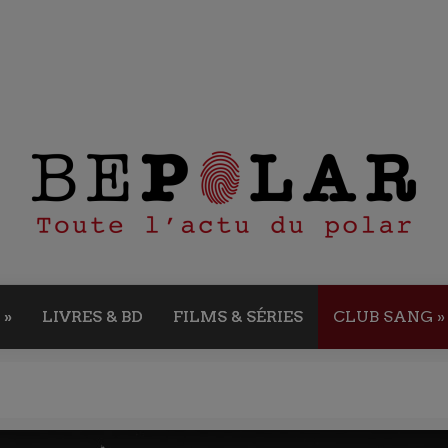
»
LIVRES & BD
FILMS & SÉRIES
CLUB SANG
»