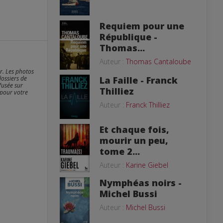
Requiem pour une
République -
Thomas...
Auteur :
Thomas Cantaloube
er. Les photos
La Faille - Franck
dossiers de
fusée sur
Thilliez
 pour votre
Auteur :
Franck Thilliez
Et chaque fois,
mourir un peu,
tome 2...
Auteur :
Karine Giebel
Nymphéas noirs -
Michel Bussi
Auteur :
Michel Bussi