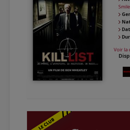
Smile
Ge
Nat
Dat
Du
Voir la
Disp