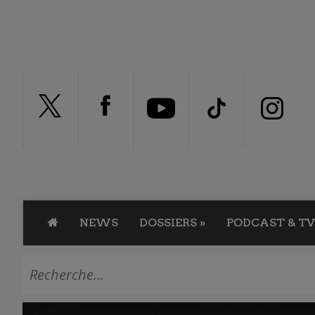
NEWS
DOSSIERS
»
PODCAST & TV