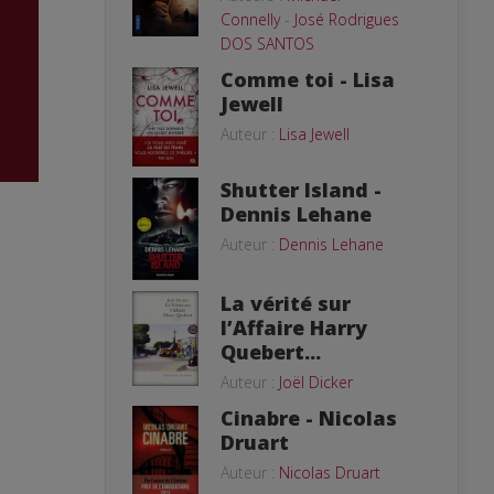
Connelly
-
José Rodrigues
DOS SANTOS
Comme toi - Lisa
Jewell
Auteur :
Lisa Jewell
Shutter Island -
Dennis Lehane
Auteur :
Dennis Lehane
La vérité sur
l’Affaire Harry
Quebert...
Auteur :
Joël Dicker
Cinabre - Nicolas
Druart
Auteur :
Nicolas Druart