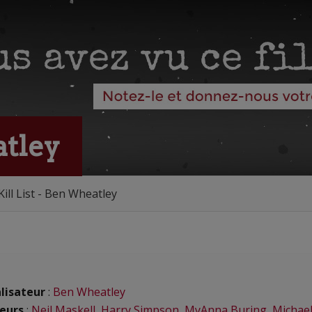
atley
Kill List - Ben Wheatley
lisateur
:
Ben Wheatley
eurs
:
Neil Maskell
,
Harry Simpson
,
MyAnna Buring
,
Michae