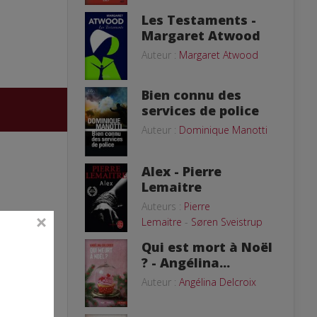
Les Testaments -
Margaret Atwood
Auteur :
Margaret Atwood
Bien connu des
services de police
Auteur :
Dominique Manotti
Alex - Pierre
Lemaitre
Auteurs :
Pierre
Lemaitre
-
Søren Sveistrup
Qui est mort à Noël
? - Angélina...
Auteur :
Angélina Delcroix