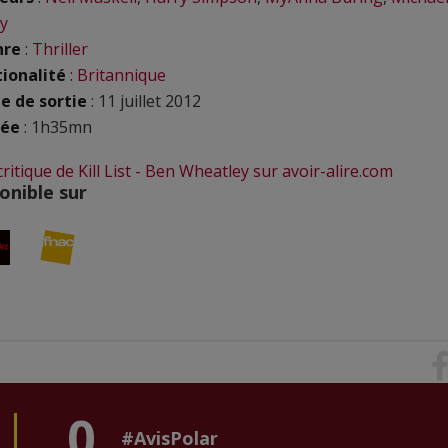
y
nre
:
Thriller
ionalité
:
Britannique
e de sortie
: 11 juillet 2012
rée
: 1h35mn
 critique de Kill List - Ben Wheatley sur avoir-alire.com
onible sur
0
#AvisPolar