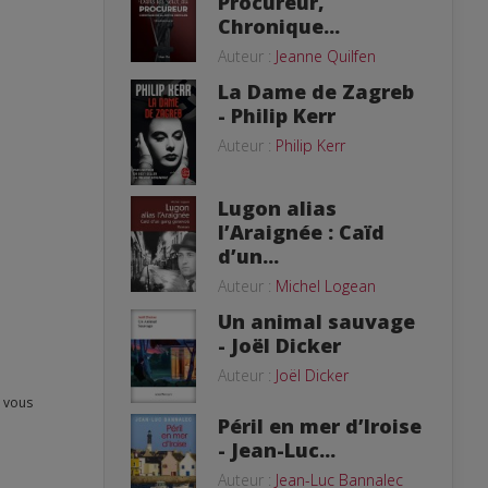
Procureur,
Chronique...
Auteur :
Jeanne Quilfen
La Dame de Zagreb
- Philip Kerr
Auteur :
Philip Kerr
Lugon alias
l’Araignée : Caïd
d’un...
Auteur :
Michel Logean
Un animal sauvage
- Joël Dicker
Auteur :
Joël Dicker
Péril en mer d’Iroise
- Jean-Luc...
Auteur :
Jean-Luc Bannalec