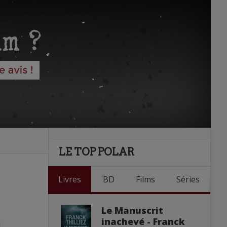
LE TOP POLAR
Livres
BD
Films
Séries
Le Manuscrit
inachevé - Franck
l