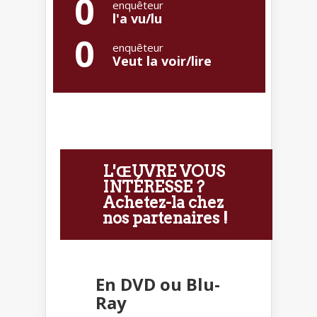
0
enquêteur
l'a vu/lu
0
enquêteur
Veut la voir/lire
L'ŒUVRE VOUS
INTÉRESSE ?
Achetez-la chez
nos partenaires !
En DVD ou Blu-
Ray