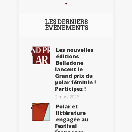
LES DERNIERS
ÉVÈNEMENTS
Les nouvelles
éditions
Belladone
lancent le
Grand prix du
polar féminin !
Participez !
2 mars 2026
Polar et
littérature
engagée au
Festival