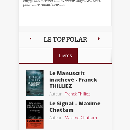
engageons à retirer toutes photos litigieuses. Merci
pour votre compréhension.
LE TOP POLAR
Livres
Le Manuscrit
inachevé - Franck
THILLIEZ
Auteur :
Franck Thilliez
Le Signal - Maxime
Chattam
Auteur :
Maxime Chattam