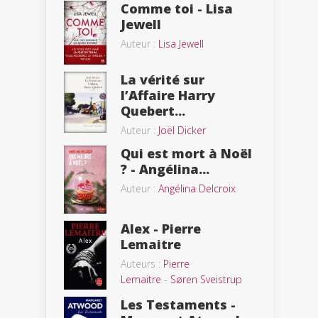
Comme toi - Lisa
Jewell
Auteur :
Lisa Jewell
La vérité sur
l’Affaire Harry
Quebert...
Auteur :
Joël Dicker
Qui est mort à Noël
? - Angélina...
Auteur :
Angélina Delcroix
Alex - Pierre
Lemaitre
Auteurs :
Pierre
Lemaitre
-
Søren Sveistrup
Les Testaments -