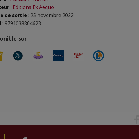
teur
:
Editions Ex Aequo
e de sortie
: 25 novembre 2022
N
: 9791038804623
onible sur