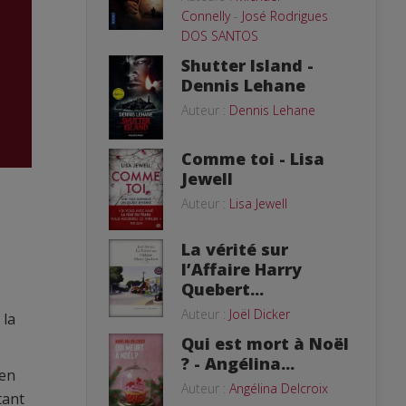
Connelly
-
José Rodrigues
DOS SANTOS
Shutter Island -
Dennis Lehane
Auteur :
Dennis Lehane
Comme toi - Lisa
Jewell
Auteur :
Lisa Jewell
La vérité sur
l’Affaire Harry
Quebert...
Auteur :
Joël Dicker
 la
Qui est mort à Noël
? - Angélina...
ien
Auteur :
Angélina Delcroix
tant