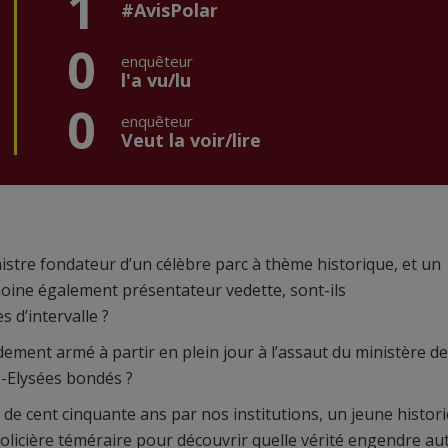
1
#AvisPolar
0
enquêteur
l'a vu/lu
0
enquêteur
Veut la voir/lire
istre fondateur d’un célèbre parc à thème historique, et un
moine également présentateur vedette, sont-ils
d’intervalle ?
ent armé à partir en plein jour à l’assaut du ministère de
s-Elysées bondés ?
de cent cinquante ans par nos institutions, un jeune histor
 policière téméraire pour découvrir quelle vérité engendre au