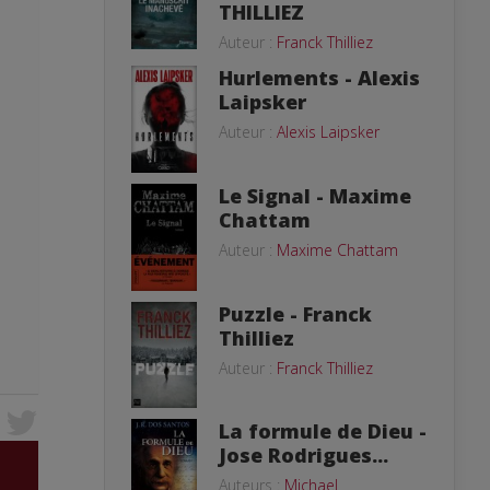
THILLIEZ
Auteur :
Franck Thilliez
Hurlements - Alexis
Laipsker
Auteur :
Alexis Laipsker
Le Signal - Maxime
Chattam
Auteur :
Maxime Chattam
Puzzle - Franck
Thilliez
Auteur :
Franck Thilliez
La formule de Dieu -
Jose Rodrigues...
Auteurs :
Michael