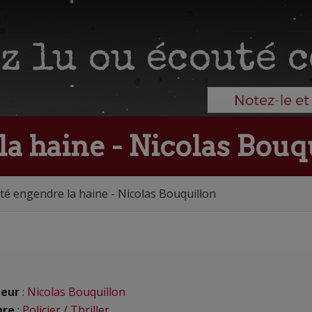
la haine - Nicolas Bouq
ité engendre la haine - Nicolas Bouquillon
eur
:
Nicolas Bouquillon
nre
:
Policier / Thriller