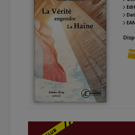
Edi
Dat
EA
Disp