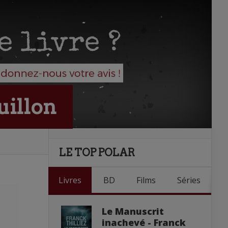
uillon
LE TOP POLAR
Livres
BD
Films
Séries
Le Manuscrit
inachevé - Franck