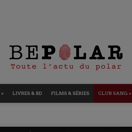
»
LIVRES & BD
FILMS & SÉRIES
CLUB SANG
»