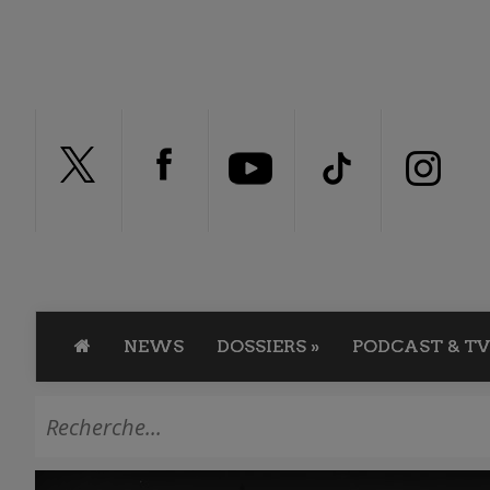
NEWS
DOSSIERS
»
PODCAST & TV