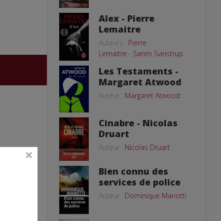
Alex - Pierre
Lemaitre
Auteurs :
Pierre
Lemaitre
-
Søren Sveistrup
Les Testaments -
Margaret Atwood
Auteur :
Margaret Atwood
Cinabre - Nicolas
Druart
Auteur :
Nicolas Druart
Bien connu des
services de police
Auteur :
Dominique Manotti