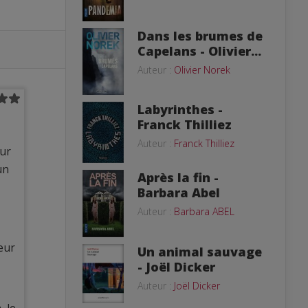
Dans les brumes de
Capelans - Olivier...
Auteur :
Olivier Norek
Labyrinthes -
Franck Thilliez
Auteur :
Franck Thilliez
eur
un
Après la fin -
Barbara Abel
Auteur :
Barbara ABEL
teur
Un animal sauvage
- Joël Dicker
Auteur :
Joël Dicker