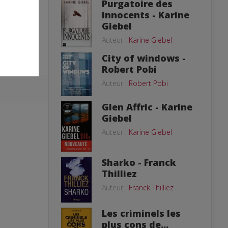
Purgatoire des
innocents - Karine
Giebel
Auteur :
Karine Giebel
City of windows -
Robert Pobi
Auteur :
Robert Pobi
Glen Affric - Karine
Giebel
Auteur :
Karine Giebel
Sharko - Franck
Thilliez
Auteur :
Franck Thilliez
Les criminels les
plus cons de...