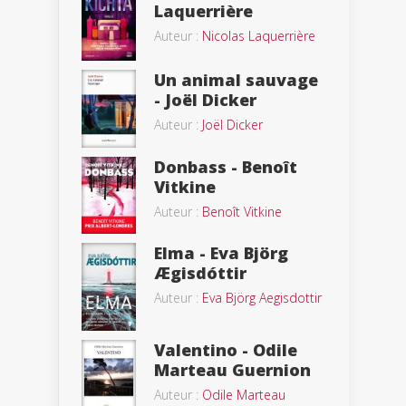
Laquerrière
Auteur :
Nicolas Laquerrière
Un animal sauvage
- Joël Dicker
Auteur :
Joël Dicker
Donbass - Benoît
Vitkine
Auteur :
Benoît Vitkine
Elma - Eva Björg
Ægisdóttir
Auteur :
Eva Björg Aegisdottir
Valentino - Odile
Marteau Guernion
Auteur :
Odile Marteau