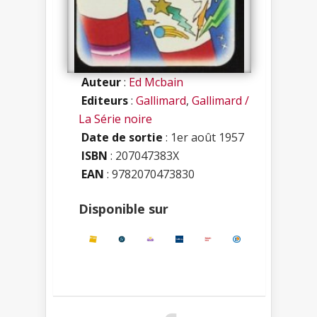
Auteur
:
Ed Mcbain
Editeurs
:
Gallimard
,
Gallimard /
La Série noire
Date de sortie
: 1er août 1957
ISBN
:
207047383X
EAN
: 9782070473830
Disponible sur