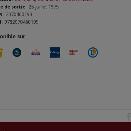
e de sortie
: 25 juillet 1975
N
:
2070460193
N
: 9782070460199
onible sur