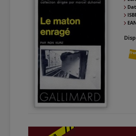
Dat
ISB
EA
Disp