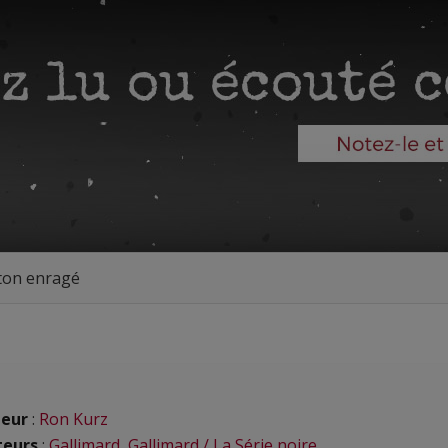
ton enragé
eur
:
Ron Kurz
teurs
:
Gallimard
,
Gallimard / La Série noire