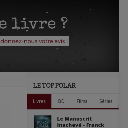
LE TOP POLAR
Livres
BD
Films
Séries
Le Manuscrit
inachevé - Franck