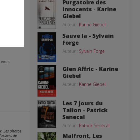
Purgatoire des
innocents - Karine
Giebel
Auteur :
Karine Giebel
Sauve la - Sylvain
Forge
Auteur :
Sylvain Forge
Glen Affric - Karine
Giebel
Auteur :
Karine Giebel
Les 7 jours du
Talion - Patrick
Senecal
Auteur :
Patrick Senécal
er. Les photos
Malfront, Les
dossiers de
fusée sur