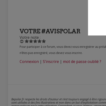
VOTRE #AVISPOLAR
Votre note :
Pour participer à ce forum, vous devez vous enregistrer au préalable. Merci d’indiquer ci-dessous l’identifiant personnel qui vous a été fourni. Si vous
n’êtes pas enregistré, vous devez vous inscrire.
Connexion
|
S’inscrire
|
mot de passe oublié ?
Bepolar.fr respecte les droits d’auteur et s’est toujours engagé à être rigou
sont utilisées à des fins illustratives et non dans un but d’exploitation comm
presse prévues pour cette utilisation. Cependant, si vous, lecteur - anonyme