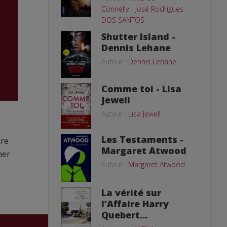
Connelly
-
José Rodrigues
DOS SANTOS
Shutter Island -
Dennis Lehane
Auteur :
Dennis Lehane
Comme toi - Lisa
Jewell
Auteur :
Lisa Jewell
Les Testaments -
dre
Margaret Atwood
mer
Auteur :
Margaret Atwood
La vérité sur
l’Affaire Harry
Quebert...