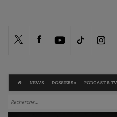
NEWS
DOSSIERS
»
PODCAST & TV