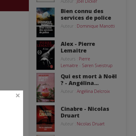
Auteur :
Joël Dicker
Bien connu des
services de police
Auteur :
Dominique Manotti
Alex - Pierre
Lemaitre
Auteurs :
Pierre
Lemaitre
-
Søren Sveistrup
Qui est mort à Noël
? - Angélina...
Auteur :
Angélina Delcroix
Cinabre - Nicolas
Druart
Auteur :
Nicolas Druart