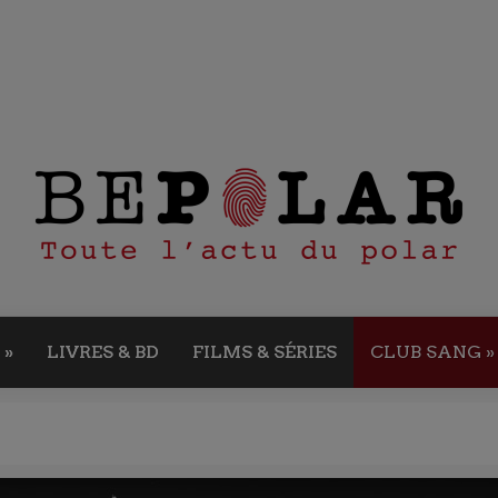
»
LIVRES & BD
FILMS & SÉRIES
CLUB SANG
»