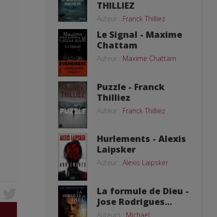
THILLIEZ
Auteur :
Franck Thilliez
Le Signal - Maxime
Chattam
Auteur :
Maxime Chattam
Puzzle - Franck
Thilliez
Auteur :
Franck Thilliez
Hurlements - Alexis
Laipsker
Auteur :
Alexis Laipsker
La formule de Dieu -
Jose Rodrigues...
Auteurs :
Michael