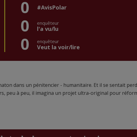
0
#AvisPolar
0
enquêteur
l'a vu/lu
0
enquêteur
Veut la voir/lire
 maton dans un pénitencier - humanitaire. Et il se sentait per
 Alors, peu à peu, il imagina un projet ultra-original pour réfor