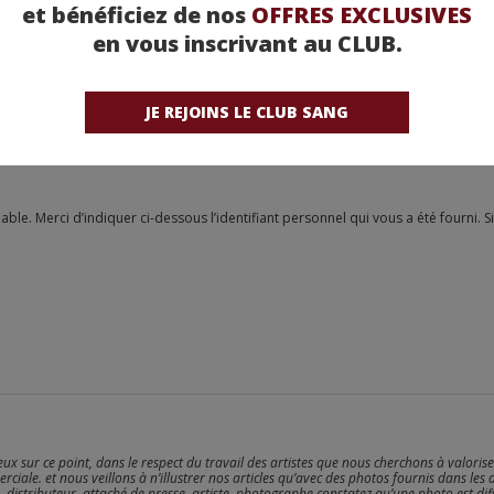
et bénéficiez de nos
OFFRES EXCLUSIVES
en vous inscrivant au CLUB.
JE REJOINS LE CLUB SANG
reux sur ce point, dans le respect du travail des artistes que nous cherchons à valoris
erciale. et nous veillons à n’illustrer nos articles qu’avec des photos fournis dans les 
, distributeur, attaché de presse, artiste, photographe constatez qu’une photo est dif