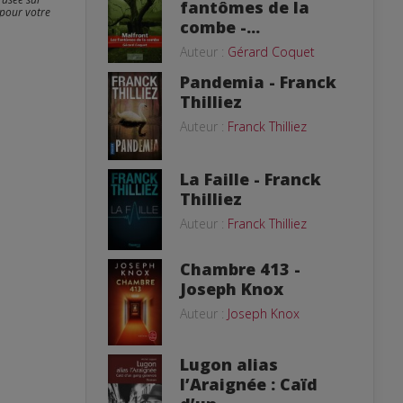
fantômes de la
 pour votre
combe -...
Auteur :
Gérard Coquet
Pandemia - Franck
Thilliez
Auteur :
Franck Thilliez
La Faille - Franck
Thilliez
Auteur :
Franck Thilliez
Chambre 413 -
Joseph Knox
Auteur :
Joseph Knox
Lugon alias
l’Araignée : Caïd