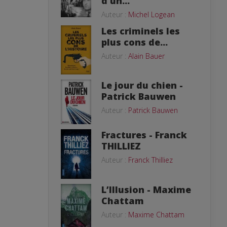
d’un...
Auteur :
Michel Logean
Les criminels les
plus cons de...
Auteur :
Alain Bauer
Le jour du chien -
Patrick Bauwen
Auteur :
Patrick Bauwen
Fractures - Franck
THILLIEZ
Auteur :
Franck Thilliez
L’Illusion - Maxime
Chattam
Auteur :
Maxime Chattam