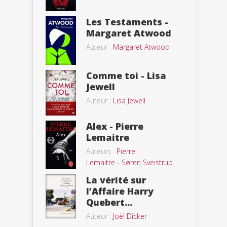
Les Testaments -
Margaret Atwood
Auteur :
Margaret Atwood
Comme toi - Lisa
Jewell
Auteur :
Lisa Jewell
Alex - Pierre
Lemaitre
Auteurs :
Pierre
Lemaitre
-
Søren Sveistrup
La vérité sur
l’Affaire Harry
Quebert...
Auteur :
Joël Dicker