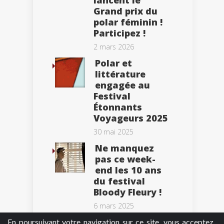
lancent le
Grand prix du
polar féminin !
Participez !
2 mars 2026
Polar et
littérature
engagée au
Festival
Étonnants
Voyageurs 2025
30 mai 2025
Ne manquez
pas ce week-
end les 10 ans
du festival
Bloody Fleury !
6 mars 2025
En poursuivant votre navigation sur ce site, vous acceptez