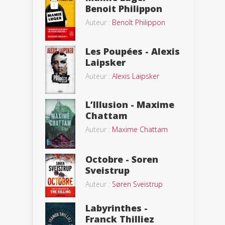
Benoit Philippon
Auteur :
Benoît Philippon
Les Poupées - Alexis
Laipsker
Auteur :
Alexis Laipsker
L’Illusion - Maxime
Chattam
Auteur :
Maxime Chattam
Octobre - Soren
Sveistrup
Auteur :
Søren Sveistrup
Labyrinthes -
Franck Thilliez