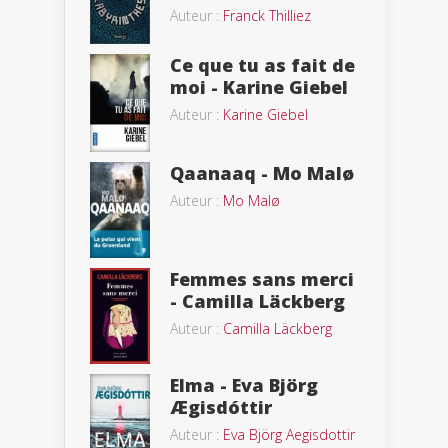
Auteur :
Franck Thilliez
Ce que tu as fait de
moi - Karine Giebel
Auteur :
Karine Giebel
Qaanaaq - Mo Malø
Auteur :
Mo Malø
Femmes sans merci
- Camilla Läckberg
Auteur :
Camilla Läckberg
Elma - Eva Björg
Ægisdóttir
Auteur :
Eva Björg Aegisdottir