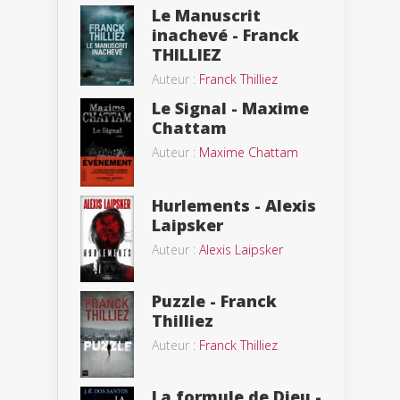
Le Manuscrit
inachevé - Franck
THILLIEZ
Auteur :
Franck Thilliez
Le Signal - Maxime
Chattam
Auteur :
Maxime Chattam
Hurlements - Alexis
Laipsker
Auteur :
Alexis Laipsker
Puzzle - Franck
Thilliez
Auteur :
Franck Thilliez
La formule de Dieu -