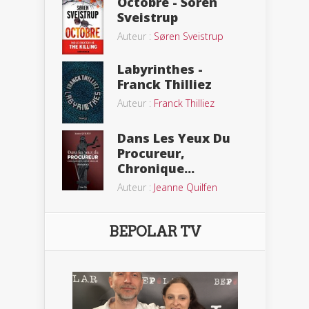
Octobre - Soren
Sveistrup
Auteur :
Søren Sveistrup
Labyrinthes -
Franck Thilliez
Auteur :
Franck Thilliez
Dans Les Yeux Du
Procureur,
Chronique...
Auteur :
Jeanne Quilfen
BEPOLAR TV