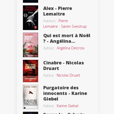
Alex - Pierre
Lemaitre
Auteurs :
Pierre
Lemaitre
-
Søren Sveistrup
Qui est mort à Noël
? - Angélina...
Auteur :
Angélina Delcroix
Cinabre - Nicolas
Druart
Auteur :
Nicolas Druart
Purgatoire des
innocents - Karine
Giebel
Auteur :
Karine Giebel