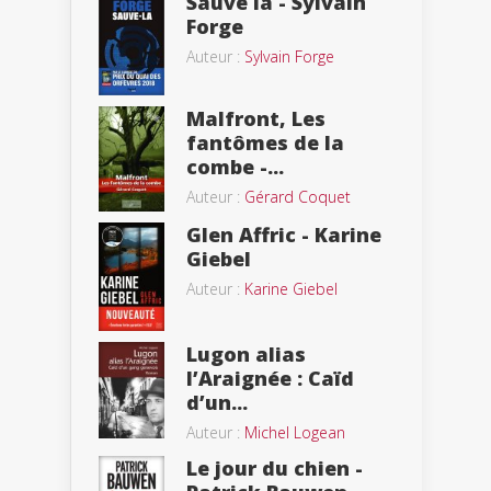
Sauve la - Sylvain
Forge
Auteur :
Sylvain Forge
Malfront, Les
fantômes de la
combe -...
Auteur :
Gérard Coquet
Glen Affric - Karine
Giebel
Auteur :
Karine Giebel
Lugon alias
l’Araignée : Caïd
d’un...
Auteur :
Michel Logean
Le jour du chien -