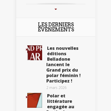
LES DERNIERS
ÉVÈNEMENTS
Les nouvelles
éditions
Belladone
lancent le
Grand prix du
polar féminin !
Participez !
2 mars 2026
Polar et
littérature
engagée au