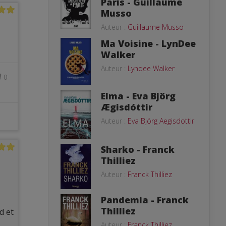
Paris - Guillaume
Musso
Auteur :
Guillaume Musso
Ma Voisine - LynDee
Walker
Auteur :
Lyndee Walker
0
Elma - Eva Björg
Ægisdóttir
Auteur :
Eva Björg Aegisdottir
Sharko - Franck
Thilliez
Auteur :
Franck Thilliez
Pandemia - Franck
Thilliez
d et
Auteur :
Franck Thilliez