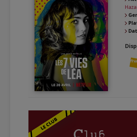
Haza
Ge
Pl
Dat
Disp