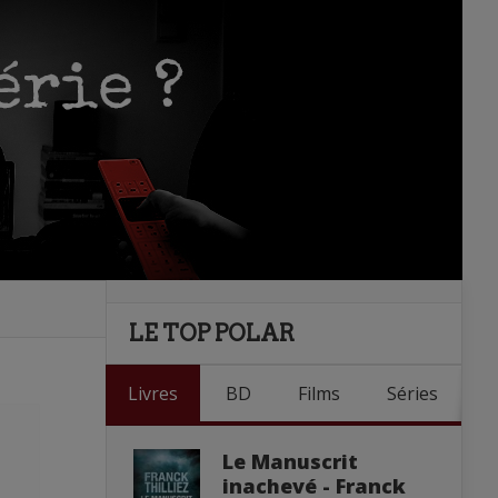
LE TOP POLAR
Livres
BD
Films
Séries
Le Manuscrit
inachevé - Franck