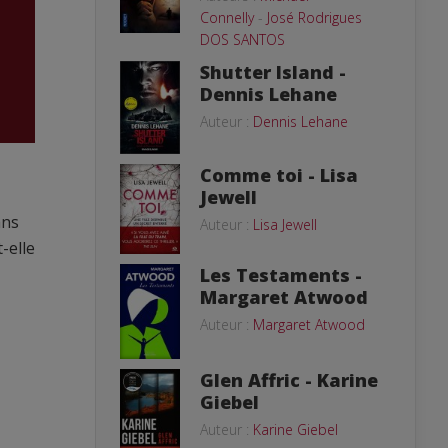
Connelly
-
José Rodrigues
DOS SANTOS
Shutter Island -
Dennis Lehane
Auteur :
Dennis Lehane
Comme toi - Lisa
Jewell
ans
Auteur :
Lisa Jewell
-elle
Les Testaments -
Margaret Atwood
Auteur :
Margaret Atwood
Glen Affric - Karine
Giebel
Auteur :
Karine Giebel