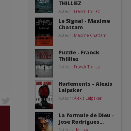
THILLIEZ
Auteur :
Franck Thilliez
Le Signal - Maxime
Chattam
Auteur :
Maxime Chattam
Puzzle - Franck
Thilliez
Auteur :
Franck Thilliez
Hurlements - Alexis
Laipsker
Auteur :
Alexis Laipsker
La formule de Dieu -
Jose Rodrigues...
Auteurs :
Michael