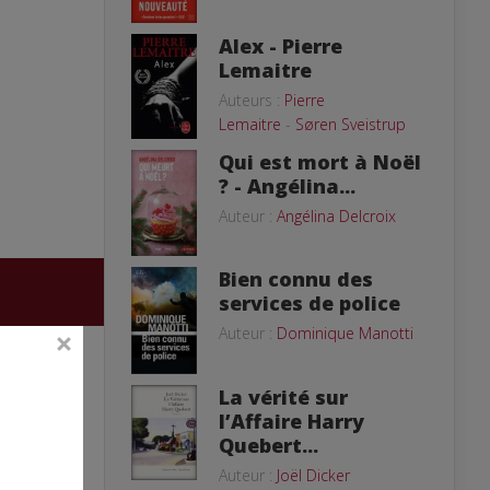
Alex - Pierre
Lemaitre
Auteurs :
Pierre
Lemaitre
-
Søren Sveistrup
Qui est mort à Noël
? - Angélina...
Auteur :
Angélina Delcroix
Bien connu des
services de police
Auteur :
Dominique Manotti
La vérité sur
l’Affaire Harry
Quebert...
Auteur :
Joël Dicker