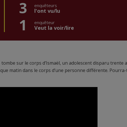
3
enquêteurs
l'ont vu/lu
1
enquêteur
Veut la voir/lire
lle tombe sur le corps d’Ismaël, un adolescent disparu trente 
haque matin dans le corps d’une personne différente. Pourra-t