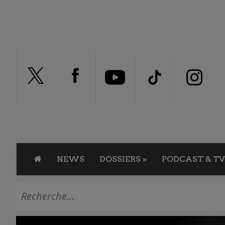
NEWS
DOSSIERS
»
PODCAST & TV