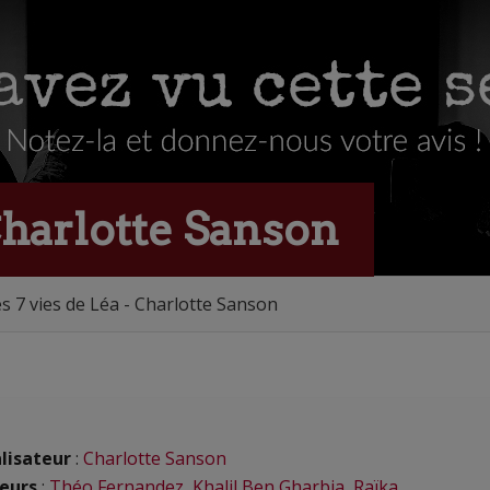
 Charlotte Sanson
s 7 vies de Léa - Charlotte Sanson
lisateur
:
Charlotte Sanson
eurs
:
Théo Fernandez
,
Khalil Ben Gharbia
,
Raïka