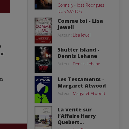
Connelly
-
José Rodrigues
DOS SANTOS
Comme toi - Lisa
Jewell
Auteur :
Lisa Jewell
e
Shutter Island -
que
Dennis Lehane
Auteur :
Dennis Lehane
Les Testaments -
es
Margaret Atwood
Auteur :
Margaret Atwood
La vérité sur
l’Affaire Harry
Quebert...