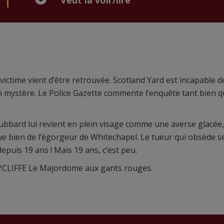
Veut la voir/lire
ictime vient d’être retrouvée. Scotland Yard est incapable d
n mystère. Le Police Gazette commente l’enquête tant bien 
 Hubbard lui revient en plein visage comme une averse glacée,
ue bien de l’égorgeur de Whitechapel. Le tueur qui obsède s
epuis 19 ans ! Mais 19 ans, c’est peu.
WYCLIFFE Le Majordome aux gants rouges.