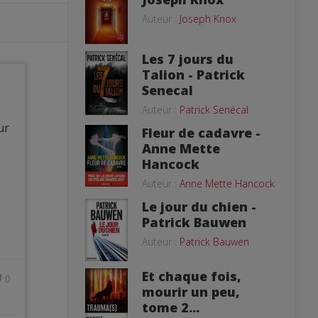
Auteur :
Joseph Knox
Les 7 jours du
Talion - Patrick
Senecal
Auteur :
Patrick Senécal
ur
Fleur de cadavre -
Anne Mette
Hancock
Auteur :
Anne Mette Hancock
Le jour du chien -
Patrick Bauwen
Auteur :
Patrick Bauwen
Et chaque fois,
0
mourir un peu,
tome 2...