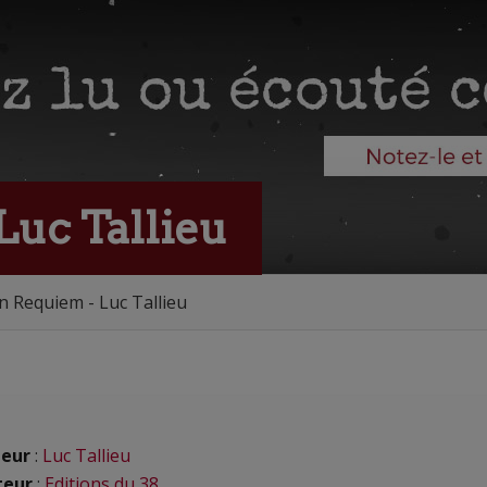
uc Tallieu
 Requiem - Luc Tallieu
eur
:
Luc Tallieu
teur
:
Editions du 38