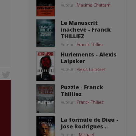
Auteur :
Maxime Chattam
Le Manuscrit
inachevé - Franck
THILLIEZ
Auteur :
Franck Thilliez
Hurlements - Alexis
Laipsker
Auteur :
Alexis Laipsker
Puzzle - Franck
Thilliez
Auteur :
Franck Thilliez
La formule de Dieu -
Jose Rodrigues...
Auteurs :
Michael