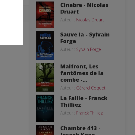
Cinabre - Nicolas
Druart
Auteur :
Nicolas Druart
Sauve la - Sylvain
Forge
Auteur :
Sylvain Forge
Malfront, Les
fantômes de la
combe -...
Auteur :
Gérard Coquet
La Faille - Franck
Thilliez
Auteur :
Franck Thilliez
Chambre 413 -
Joseph Knox