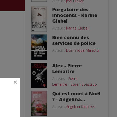
Auteur :
Joël Dicker
Purgatoire des
innocents - Karine
Giebel
Auteur :
Karine Giebel
Bien connu des
services de police
Auteur :
Dominique Manotti
Alex - Pierre
Lemaitre
Auteurs :
Pierre
Lemaitre
-
Søren Sveistrup
Qui est mort à Noël
? - Angélina...
Auteur :
Angélina Delcroix