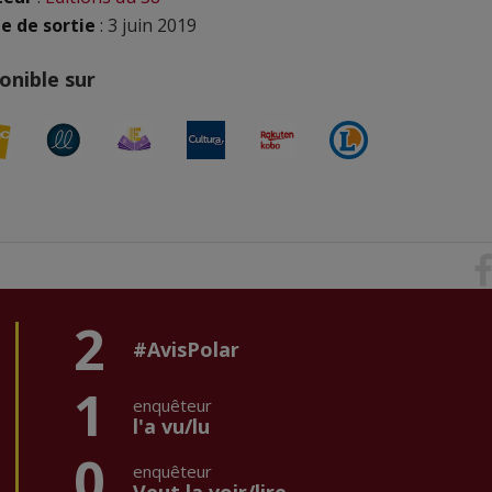
e de sortie
: 3 juin 2019
onible sur
2
#AvisPolar
1
enquêteur
l'a vu/lu
0
enquêteur