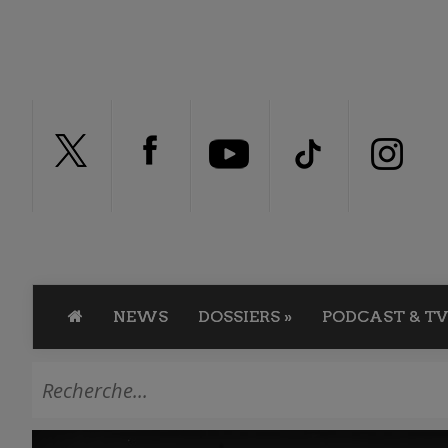
NEWS
DOSSIERS
»
PODCAST & TV