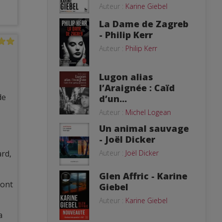
Auteur :
Karine Giebel
La Dame de Zagreb
- Philip Kerr
Auteur :
Philip Kerr
Lugon alias
l’Araignée : Caïd
de
d’un...
Auteur :
Michel Logean
Un animal sauvage
- Joël Dicker
Auteur :
Joël Dicker
ard,
Glen Affric - Karine
ront
Giebel
Auteur :
Karine Giebel
a