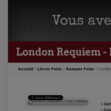
London Requiem - L
Accueil
Livres Polar
Romans Polar
London
Aut
Edi