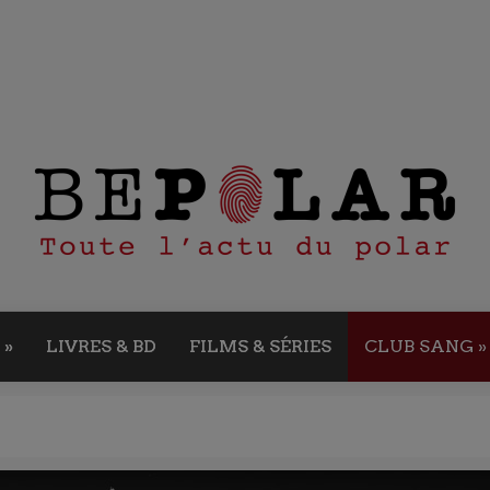
»
LIVRES & BD
FILMS & SÉRIES
CLUB SANG
»