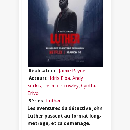
Réalisateur
:
Jamie Payne
Acteurs
:
Idris Elba
,
Andy
Serkis
,
Dermot Crowley
,
Cynthia
Erivo
Séries
:
Luther
Les aventures du détective John
Luther passent au format long-
métrage, et ça déménage.