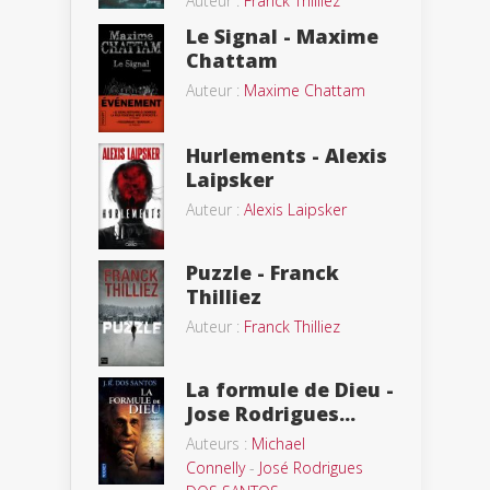
Auteur :
Franck Thilliez
Le Signal - Maxime
Chattam
Auteur :
Maxime Chattam
Hurlements - Alexis
Laipsker
Auteur :
Alexis Laipsker
Puzzle - Franck
Thilliez
Auteur :
Franck Thilliez
La formule de Dieu -
Jose Rodrigues...
Auteurs :
Michael
Connelly
-
José Rodrigues