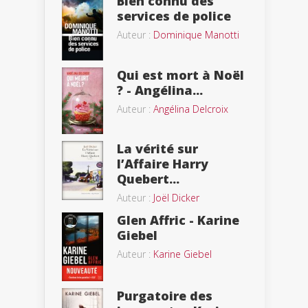
Bien connu des
services de police
Auteur :
Dominique Manotti
Qui est mort à Noël
? - Angélina...
Auteur :
Angélina Delcroix
La vérité sur
l’Affaire Harry
Quebert...
Auteur :
Joël Dicker
Glen Affric - Karine
Giebel
Auteur :
Karine Giebel
Purgatoire des