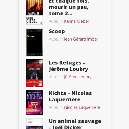
Et chaque fois,
mourir un peu,
tome 2...
Auteur :
Karine Giebel
Scoop
Auteur :
Jean Gérard Imbar
Les Refuges -
Jérôme Loubry
Auteur :
Jérôme Loubry
Kichta - Nicolas
Laquerrière
Auteur :
Nicolas Laquerrière
Un animal sauvage
- Joël Dicker