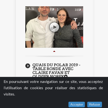
QUAIS DU POLAR 2019 -
TABLE RONDE AVEC
CLAIRE FAVAN ET
OLIVIER NOREK
En poursuivant votre navigation sur ce site, vous acceptez
01/09/2020
l’utilisation de cookies pour réaliser des statistiques de
L’INTERROGATOIRE DE
visites.
YRSA SIGURÐARDÓTTIR
31/08/2020
Accepter
Refuser