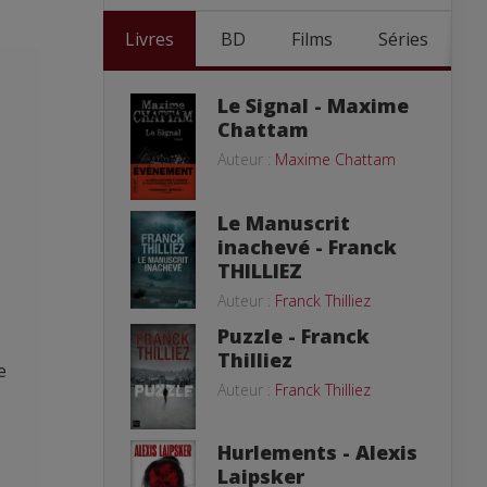
Livres
BD
Films
Séries
Le Signal - Maxime
Chattam
Auteur :
Maxime Chattam
Le Manuscrit
inachevé - Franck
THILLIEZ
Auteur :
Franck Thilliez
Puzzle - Franck
Thilliez
e
Auteur :
Franck Thilliez
Hurlements - Alexis
Laipsker