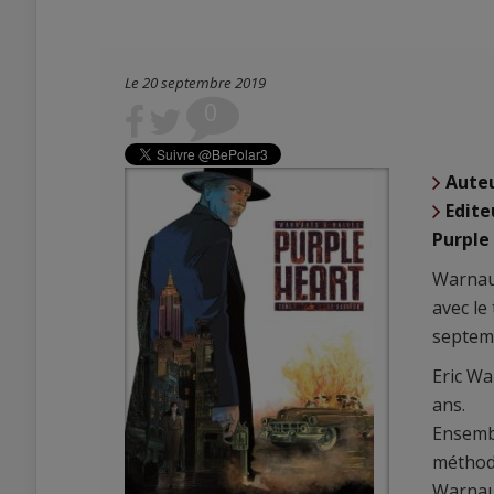
Le 20 septembre 2019
0
Aute
Edite
Purple
Warnaut
avec le
septem
Eric Wa
ans.
Ensembl
méthode
Warnaut