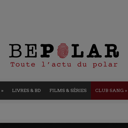
»
LIVRES & BD
FILMS & SÉRIES
CLUB SANG
»