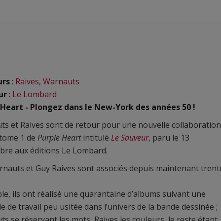
urs
:
Raives
,
Warnauts
ur
:
Le Lombard
 Heart - Plongez dans le New-York des années 50 !
s et Raives sont de retour pour une nouvelle collaboration
 tome 1 de
Purple Heart
intitulé
Le Sauveur
, paru le 13
bre aux éditions Le Lombard.
rnauts et Guy Raives sont associés depuis maintenant trent
e, ils ont réalisé une quarantaine d’albums suivant une
 de travail peu usitée dans l’univers de la bande dessinée ;
s se réservant les mots, Raives les couleurs, le reste étant