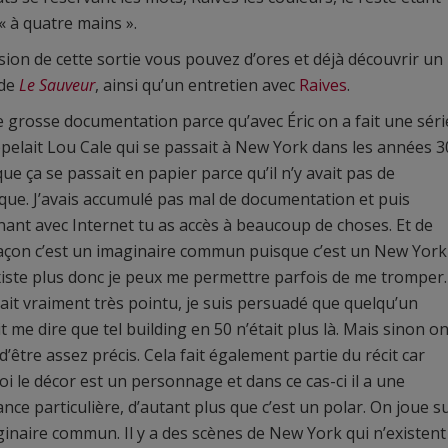
 « à quatre mains ».
asion de cette sortie vous pouvez d’ores et déjà découvrir un
de
Le Sauveur
, ainsi qu’un entretien avec
Raives
.
ne grosse documentation parce qu’avec Éric on a fait une séri
ppelait Lou Cale qui se passait à New York dans les années 3
que ça se passait en papier parce qu’il n’y avait pas de
ue. J’avais accumulé pas mal de documentation et puis
ant avec Internet tu as accès à beaucoup de choses. Et de
açon c’est un imaginaire commun puisque c’est un New York
xiste plus donc je peux me permettre parfois de me tromper.
tait vraiment très pointu, je suis persuadé que quelqu’un
t me dire que tel building en 50 n’était plus là. Mais sinon o
d’être assez précis. Cela fait également partie du récit car
i le décor est un personnage et dans ce cas-ci il a une
nce particulière, d’autant plus que c’est un polar. On joue s
inaire commun. Il y a des scènes de New York qui n’existent