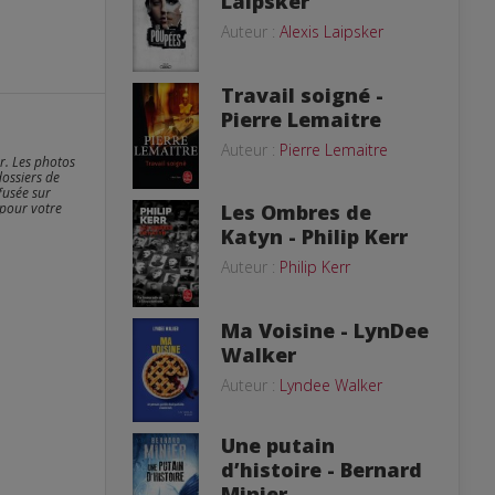
Laipsker
Auteur :
Alexis Laipsker
Travail soigné -
Pierre Lemaitre
Auteur :
Pierre Lemaitre
er. Les photos
dossiers de
fusée sur
 pour votre
Les Ombres de
Katyn - Philip Kerr
Auteur :
Philip Kerr
Ma Voisine - LynDee
Walker
Auteur :
Lyndee Walker
Une putain
d’histoire - Bernard
Minier