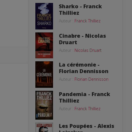
Le Lombard
Sharko - Franck
Thilliez
Auteur :
Franck Thilliez
Cinabre - Nicolas
Druart
Auteur :
Nicolas Druart
La cérémonie -
Florian Dennisson
Auteur :
Florian Dennisson
Pandemia - Franck
Thilliez
Auteur :
Franck Thilliez
Les Poupées - Alexis