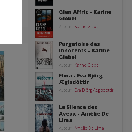
Glen Affric - Karine
Giebel
Auteur :
Karine Giebel
Purgatoire des
innocents - Karine
Giebel
Auteur :
Karine Giebel
Elma - Eva Björg
Ægisdóttir
Auteur :
Eva Björg Aegisdottir
Le Silence des
Aveux - Amélie De
Lima
Auteur :
Amélie De Lima