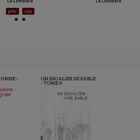
Le Lombard
Le Lombard
prec
suiv
UBINE -
UN ESCALIER DE SABLE
- TOME 0