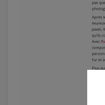
pas que
photog
Après l
heureu
pavés
, 
qu’ils 
Avec
Pu
compose
personn
fur et 
Plus q
véritab
peau, u
l’Améri