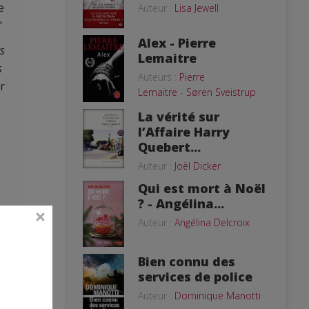
e
Auteur :
Lisa Jewell
"
Alex - Pierre
rs
Lemaitre
s
Auteurs :
Pierre
r
Lemaitre
-
Søren Sveistrup
La vérité sur
l’Affaire Harry
Quebert...
Auteur :
Joël Dicker
Qui est mort à Noël
? - Angélina...
Auteur :
Angélina Delcroix
Bien connu des
services de police
n
Auteur :
Dominique Manotti