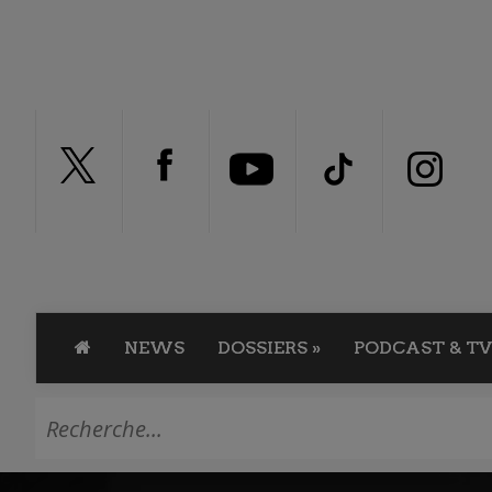
NEWS
DOSSIERS
»
PODCAST & TV