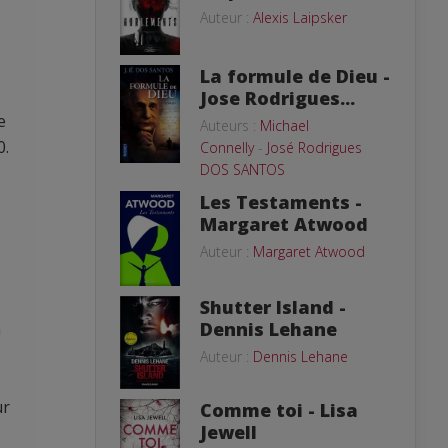
Auteur :
Alexis Laipsker
La formule de Dieu -
Jose Rodrigues...
e
Auteurs :
Michael
0.
Connelly
-
José Rodrigues
DOS SANTOS
Les Testaments -
Margaret Atwood
Auteur :
Margaret Atwood
Shutter Island -
Dennis Lehane
n
Auteur :
Dennis Lehane
ur
Comme toi - Lisa
Jewell