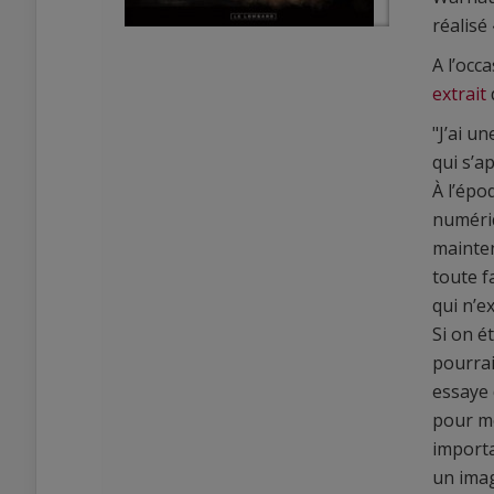
réalisé
A l’occ
extrait
"J’ai u
qui s’a
À l’épo
0
0
numériq
mainten
toute f
qui n’e
Si on é
pourrai
essaye 
pour mo
importa
un imag