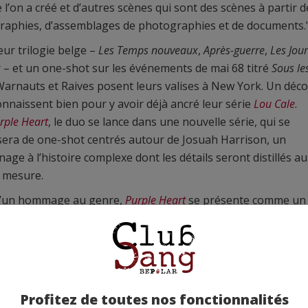
 l’on a créé et d’autres scènes qui sont des scènes à partir d
raphies, d’assemblages de photographies et de documents.
eur trilogie belge –
Les Temps nouveaux
,
Après-guerre
,
Les Jou
x
– et un one-shot sur les événements de mai 68 titré
Sous le
Warnauts et Raives posent leurs valises à New York. Un déco
connaissent bien pour y avoir déjà ancré leur série
Lou Cale
.
rple Heart
, le duo se lance dans une nouvelle série, qui se
ra de one-shot centrés autour de Josuah Harrison, un
age à l’histoire complexe dont les détails seront distillés au
à mesure.
u’un hommage au genre,
Purple Heart
se présente comme un
le polar en bande dessinée avec des personnages à ﬂeur de
ne ambiance à la fois pesante et euphorique, celle de
que triomphante de l’après-guerre...
Estelle Hameli
Profitez de toutes nos fonctionnalités