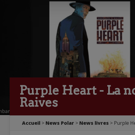
Purple Heart - La 
Raives
Accueil
>
News Polar
>
News livres
> Purple He