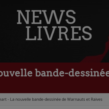
nouvelle bande-dessiné
art - La nouvelle bande-dessinée de Warnauts et Raives