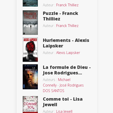
Auteur :
Franck Thilliez
Puzzle - Franck
Thilliez
Auteur :
Franck Thilliez
Hurlements - Alexis
Laipsker
Auteur :
Alexis Laipsker
La formule de Dieu -
Jose Rodrigues...
Auteurs :
Michael
Connelly
-
José Rodrigues
DOS SANTOS
Comme toi - Lisa
Jewell
Auteur :
Lisa Jewell