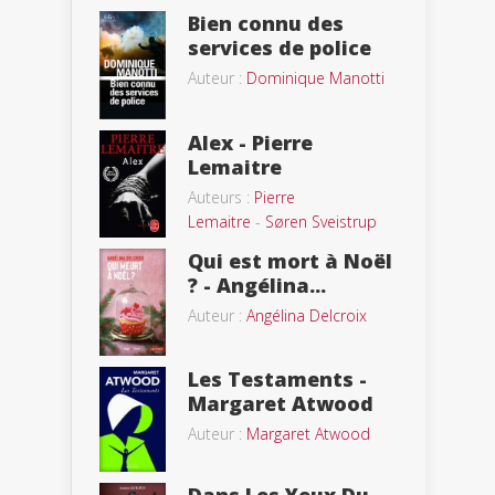
Bien connu des
services de police
Auteur :
Dominique Manotti
Alex - Pierre
Lemaitre
Auteurs :
Pierre
Lemaitre
-
Søren Sveistrup
Qui est mort à Noël
? - Angélina...
Auteur :
Angélina Delcroix
Les Testaments -
Margaret Atwood
Auteur :
Margaret Atwood
Dans Les Yeux Du