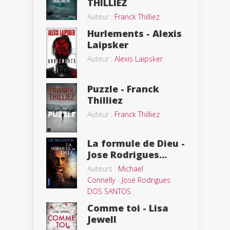
THILLIEZ
Auteur :
Franck Thilliez
Hurlements - Alexis
Laipsker
Auteur :
Alexis Laipsker
Puzzle - Franck
Thilliez
Auteur :
Franck Thilliez
La formule de Dieu -
Jose Rodrigues...
Auteurs :
Michael
Connelly
-
José Rodrigues
DOS SANTOS
Comme toi - Lisa
Jewell