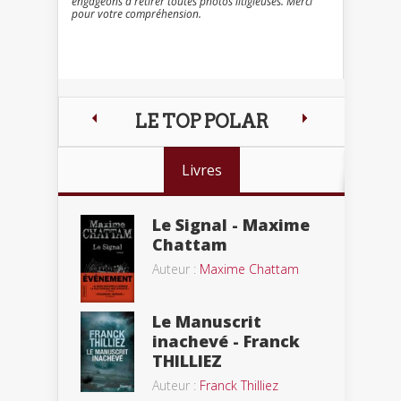
engageons à retirer toutes photos litigieuses. Merci
pour votre compréhension.
LE TOP POLAR
Livres
Le Signal - Maxime
Chattam
Auteur :
Maxime Chattam
Le Manuscrit
inachevé - Franck
THILLIEZ
Auteur :
Franck Thilliez