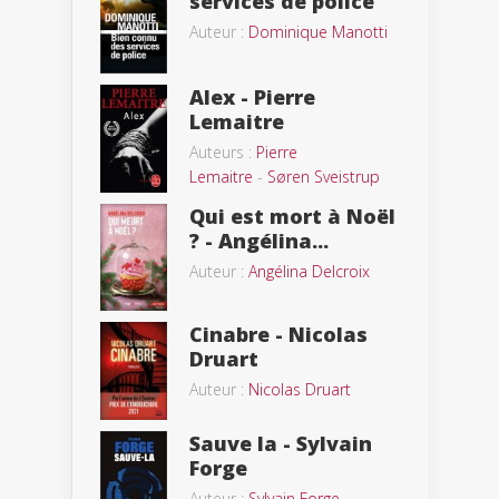
services de police
Auteur :
Dominique Manotti
Alex - Pierre
Lemaitre
Auteurs :
Pierre
Lemaitre
-
Søren Sveistrup
Qui est mort à Noël
? - Angélina...
Auteur :
Angélina Delcroix
Cinabre - Nicolas
Druart
Auteur :
Nicolas Druart
Sauve la - Sylvain
Forge
Auteur :
Sylvain Forge