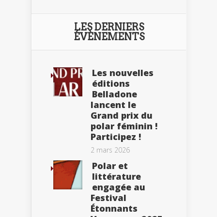
LES DERNIERS
ÉVÈNEMENTS
Les nouvelles
éditions
Belladone
lancent le
Grand prix du
polar féminin !
Participez !
2 mars 2026
Polar et
littérature
engagée au
Festival
Étonnants