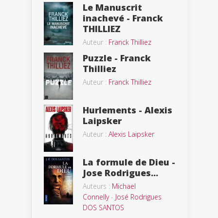
Le Manuscrit
inachevé - Franck
THILLIEZ
Auteur :
Franck Thilliez
Puzzle - Franck
Thilliez
Auteur :
Franck Thilliez
Hurlements - Alexis
Laipsker
Auteur :
Alexis Laipsker
La formule de Dieu -
Jose Rodrigues...
Auteurs :
Michael
Connelly
-
José Rodrigues
DOS SANTOS