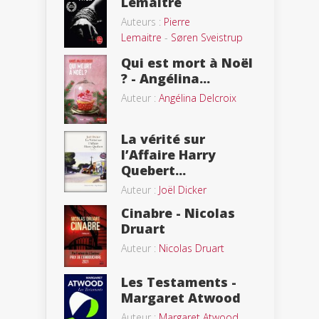
Lemaitre
Auteurs :
Pierre
Lemaitre
-
Søren Sveistrup
Qui est mort à Noël
? - Angélina...
Auteur :
Angélina Delcroix
La vérité sur
l’Affaire Harry
Quebert...
Auteur :
Joël Dicker
Cinabre - Nicolas
Druart
Auteur :
Nicolas Druart
Les Testaments -
Margaret Atwood
Auteur :
Margaret Atwood