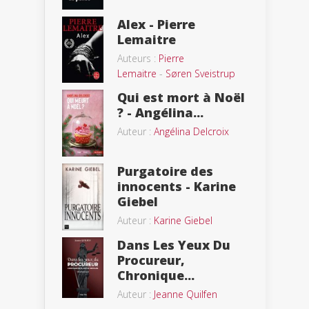
Alex - Pierre
Lemaitre
Auteurs :
Pierre
Lemaitre
-
Søren Sveistrup
Qui est mort à Noël
? - Angélina...
Auteur :
Angélina Delcroix
Purgatoire des
innocents - Karine
Giebel
Auteur :
Karine Giebel
Dans Les Yeux Du
Procureur,
Chronique...
Auteur :
Jeanne Quilfen