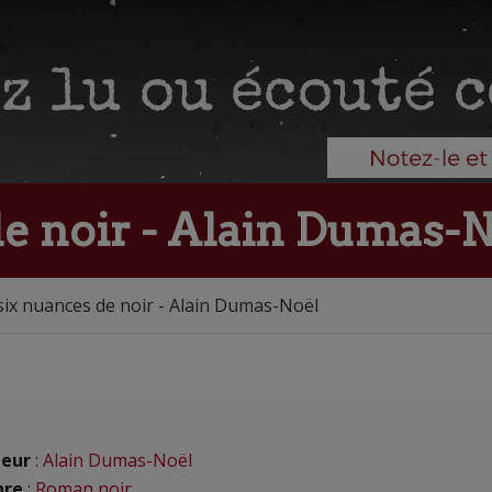
de noir - Alain Dumas-
six nuances de noir - Alain Dumas-Noël
eur
:
Alain Dumas-Noël
nre
:
Roman noir