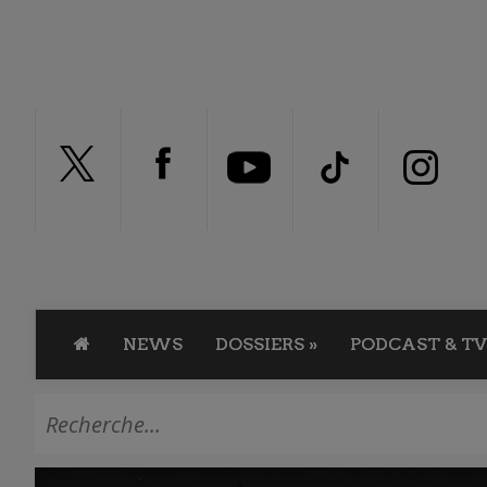
NEWS
DOSSIERS
»
PODCAST & TV