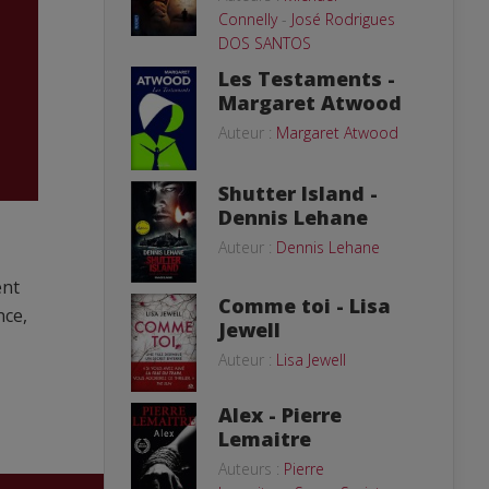
Connelly
-
José Rodrigues
DOS SANTOS
Les Testaments -
Margaret Atwood
Auteur :
Margaret Atwood
Shutter Island -
Dennis Lehane
Auteur :
Dennis Lehane
ent
Comme toi - Lisa
nce,
Jewell
Auteur :
Lisa Jewell
Alex - Pierre
Lemaitre
Auteurs :
Pierre