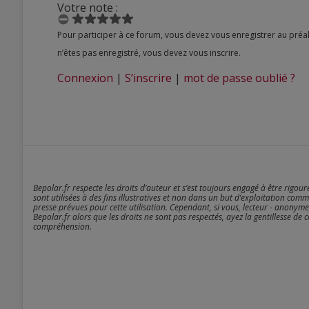
Votre note :
Pour participer à ce forum, vous devez vous enregistrer au préalable. Merci d’indiquer ci-dessous l’identifiant personnel qui vous a été fourni. Si vous
n’êtes pas enregistré, vous devez vous inscrire.
Connexion
|
S’inscrire
|
mot de passe oublié ?
Bepolar.fr respecte les droits d’auteur et s’est toujours engagé à être rigou
sont utilisées à des fins illustratives et non dans un but d’exploitation comm
presse prévues pour cette utilisation. Cependant, si vous, lecteur - anonyme
Bepolar.fr alors que les droits ne sont pas respectés, ayez la gentillesse de 
compréhension.