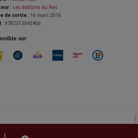
teur
:
Les éditions du Net
e de sortie
: 16 mars 2016
N
: 9782312042466
onible sur