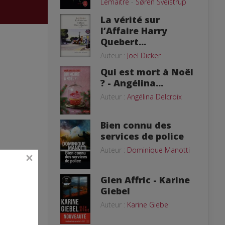
Lemaitre
-
Søren Sveistrup
La vérité sur
l’Affaire Harry
Quebert...
Auteur :
Joël Dicker
Qui est mort à Noël
? - Angélina...
Auteur :
Angélina Delcroix
Bien connu des
services de police
Auteur :
Dominique Manotti
Glen Affric - Karine
Giebel
Auteur :
Karine Giebel