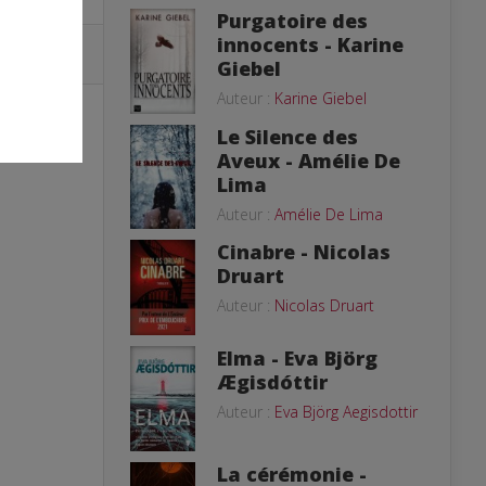
Purgatoire des
innocents - Karine
Giebel
Auteur :
Karine Giebel
Le Silence des
Aveux - Amélie De
Lima
Auteur :
Amélie De Lima
Cinabre - Nicolas
Druart
Auteur :
Nicolas Druart
Elma - Eva Björg
Ægisdóttir
Auteur :
Eva Björg Aegisdottir
La cérémonie -