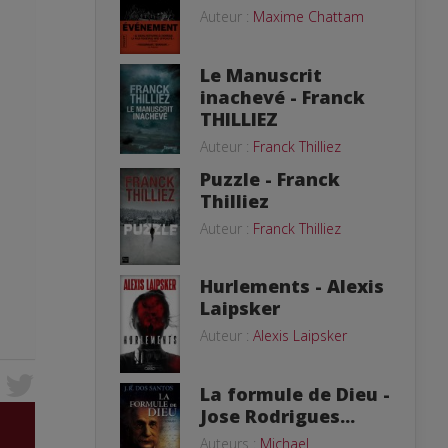
Auteur :
Maxime Chattam
Le Manuscrit
inachevé - Franck
THILLIEZ
Auteur :
Franck Thilliez
Puzzle - Franck
Thilliez
Auteur :
Franck Thilliez
Hurlements - Alexis
Laipsker
Auteur :
Alexis Laipsker
La formule de Dieu -
Jose Rodrigues...
Auteurs :
Michael