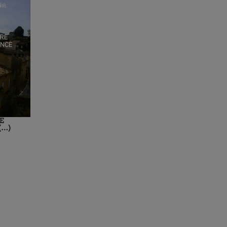
E
(…)