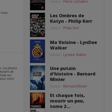
Auteur :
Pierre Lemaitre
Les Ombres de
Katyn - Philip Kerr
Auteur :
Philip Kerr
Ma Voisine - LynDee
Walker
Auteur :
Lyndee Walker
Une putain
er. Les photos
dossiers de
d’histoire - Bernard
fusée sur
Minier
 pour votre
Auteur :
Bernard Minier
Et chaque fois,
mourir un peu,
tome 2...