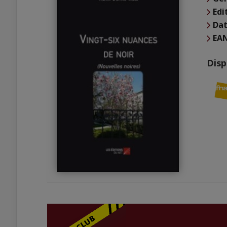
Edi
Dat
EA
Disp