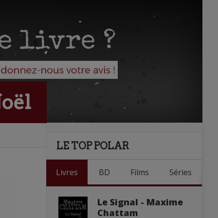
Noël
LE TOP POLAR
Livres
BD
Films
Séries
Le Signal - Maxime
Chattam