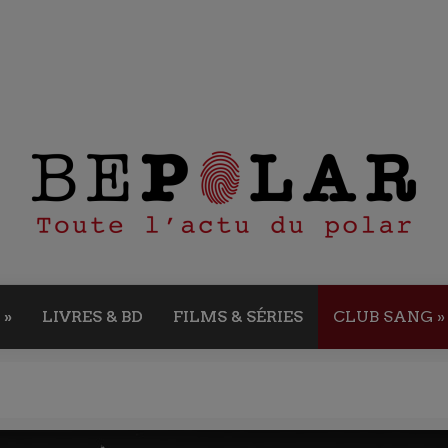
»
LIVRES & BD
FILMS & SÉRIES
CLUB SANG
»