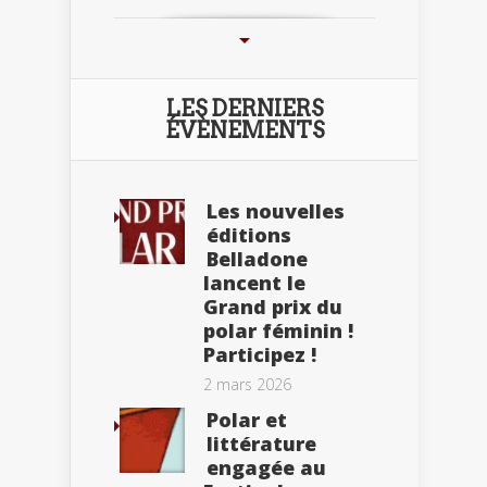
LES DERNIERS
ÉVÈNEMENTS
Les nouvelles
éditions
Belladone
lancent le
Grand prix du
polar féminin !
Participez !
2 mars 2026
Polar et
littérature
engagée au