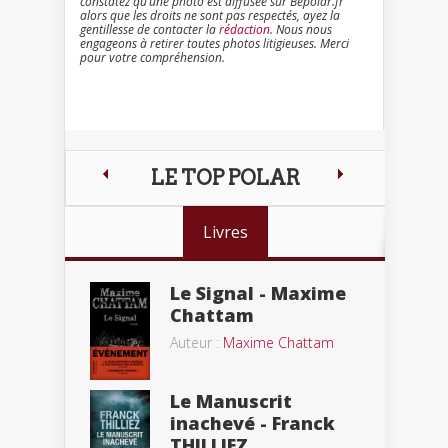
constatez qu’une photo est diffusée sur Bepolar.fr
alors que les droits ne sont pas respectés, ayez la
gentillesse de contacter la
rédaction
. Nous nous
engageons à retirer toutes photos litigieuses. Merci
pour votre compréhension.
LE TOP POLAR
Livres
Le Signal - Maxime
Chattam
Auteur :
Maxime Chattam
Le Manuscrit
inachevé - Franck
THILLIEZ