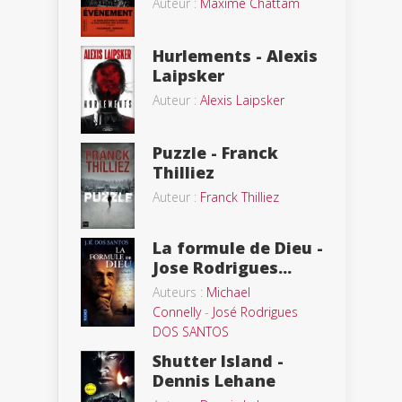
Auteur :
Maxime Chattam
Hurlements - Alexis
Laipsker
Auteur :
Alexis Laipsker
Puzzle - Franck
Thilliez
Auteur :
Franck Thilliez
La formule de Dieu -
Jose Rodrigues...
Auteurs :
Michael
Connelly
-
José Rodrigues
DOS SANTOS
Shutter Island -
Dennis Lehane