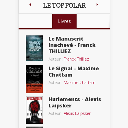
LE TOP POLAR
Livres
Le Manuscrit
inachevé - Franck
THILLIEZ
Auteur :
Franck Thilliez
Le Signal - Maxime
Chattam
Auteur :
Maxime Chattam
Hurlements - Alexis
Laipsker
Auteur :
Alexis Laipsker