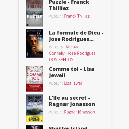
Puzzle - Franck
Thilliez
Auteur :
Franck Thilliez
La formule de Dieu -
Jose Rodrigues...
Auteurs :
Michael
Connelly
-
José Rodrigues
DOS SANTOS
Comme toi - Lisa
Jewell
Auteur :
Lisa Jewell
L’île au secret -
Ragnar Jonasson
Auteur :
Ragnar Jónasson
Shutter Island -