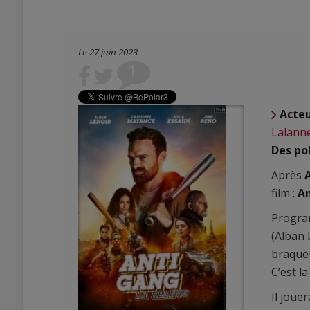
Le 27 juin 2023
1
Acte
Lalann
Des pol
Après
film :
An
Program
(Alban 
braqueu
C’est l
Il joue