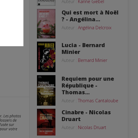
Auteur :
Karine Giebel
Qui est mort à Noël
? - Angélina...
Auteur :
Angélina Delcroix
Lucia - Bernard
Minier
Auteur :
Bernard Minier
Requiem pour une
République -
Thomas...
Auteur :
Thomas Cantaloube
Cinabre - Nicolas
er. Les photos
Druart
dossiers de
fusée sur
Auteur :
Nicolas Druart
 pour votre