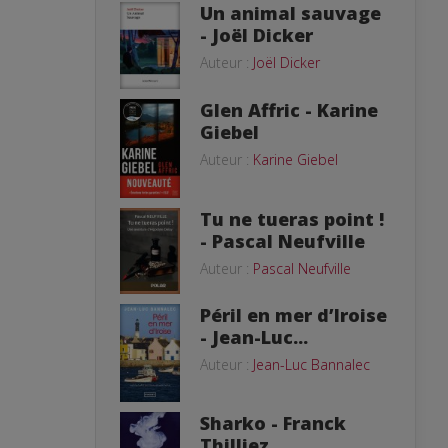
Un animal sauvage
- Joël Dicker
Auteur :
Joël Dicker
Glen Affric - Karine
Giebel
Auteur :
Karine Giebel
Tu ne tueras point !
- Pascal Neufville
Auteur :
Pascal Neufville
Péril en mer d’Iroise
- Jean-Luc...
Auteur :
Jean-Luc Bannalec
Sharko - Franck
Thilliez