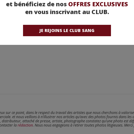
et bénéficiez de nos
OFFRES EXCLUSIVES
en vous inscrivant au CLUB.
JE REJOINS LE CLUB SANG
reux sur ce point, dans le respect du travail des artistes que nous cherchons à valoris
erciale. et nous veillons à n’illustrer nos articles qu’avec des photos fournis dans les 
, distributeur, attaché de presse, artiste, photographe constatez qu’une photo est dif
contacter la
rédaction
. Nous nous engageons à retirer toutes photos litigieuses. Merci