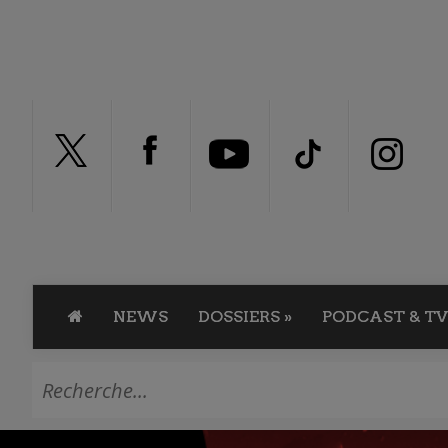
NEWS
DOSSIERS
»
PODCAST & TV