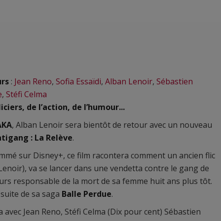
urs
:
Jean Reno
,
Sofia Essaïdi
,
Alban Lenoir
,
Sébastien
e
,
Stéfi Celma
iciers, de l’action, de l’humour...
AKA
, Alban Lenoir sera bientôt de retour avec un nouveau
tigang : La Relève
.
mé sur Disney+, ce film racontera comment un ancien flic
Lenoir), va se lancer dans une vendetta contre le gang de
rs responsable de la mort de sa femme huit ans plus tôt.
a suite de sa saga
Balle Perdue
.
ra avec Jean Reno, Stéfi Celma (Dix pour cent) Sébastien