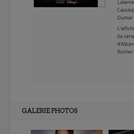
Lalanne
Cassiop
Oumar D
L’affic
(la sér
d’Alban
Rocher 
0
1
GALERIE PHOTOS