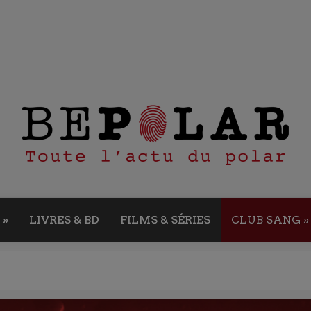
»
LIVRES & BD
FILMS & SÉRIES
CLUB SANG
»