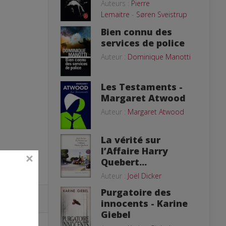
Auteurs :
Pierre
Lemaitre
-
Søren Sveistrup
Bien connu des
services de police
Auteur :
Dominique Manotti
Les Testaments -
Margaret Atwood
Auteur :
Margaret Atwood
La vérité sur
l’Affaire Harry
Quebert...
Auteur :
Joël Dicker
Purgatoire des
innocents - Karine
Giebel