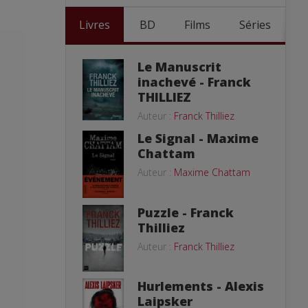
Livres
BD
Films
Séries
Le Manuscrit
inachevé - Franck
THILLIEZ
Auteur :
Franck Thilliez
Le Signal - Maxime
Chattam
Auteur :
Maxime Chattam
Puzzle - Franck
Thilliez
Auteur :
Franck Thilliez
Hurlements - Alexis
Laipsker