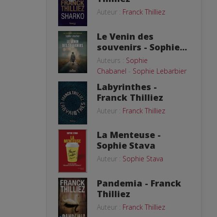
Auteur :
Franck Thilliez
Le Venin des
souvenirs - Sophie...
Auteurs :
Sophie
Chabanel
-
Sophie Lebarbier
Labyrinthes -
Franck Thilliez
Auteur :
Franck Thilliez
La Menteuse -
Sophie Stava
Auteur :
Sophie Stava
Pandemia - Franck
Thilliez
Auteur :
Franck Thilliez