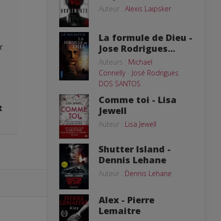
Auteur :
Alexis Laipsker
La formule de Dieu -
r
Jose Rodrigues...
Auteurs :
Michael
Connelly
-
José Rodrigues
DOS SANTOS
Comme toi - Lisa
t
Jewell
Auteur :
Lisa Jewell
Shutter Island -
Dennis Lehane
Auteur :
Dennis Lehane
Alex - Pierre
Lemaitre