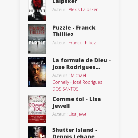
Laipsker
Auteur :
Alexis Laipsker
Puzzle - Franck
Thilliez
Auteur :
Franck Thilliez
La formule de Dieu -
Jose Rodrigues...
Auteurs :
Michael
Connelly
-
José Rodrigues
DOS SANTOS
Comme toi - Lisa
Jewell
Auteur :
Lisa Jewell
Shutter Island -
Dennis Lehane