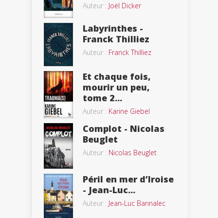
Auteur :
Joël Dicker
Labyrinthes -
Franck Thilliez
Auteur :
Franck Thilliez
Et chaque fois,
mourir un peu,
tome 2...
Auteur :
Karine Giebel
Complot - Nicolas
Beuglet
Auteur :
Nicolas Beuglet
Péril en mer d’Iroise
- Jean-Luc...
Auteur :
Jean-Luc Bannalec