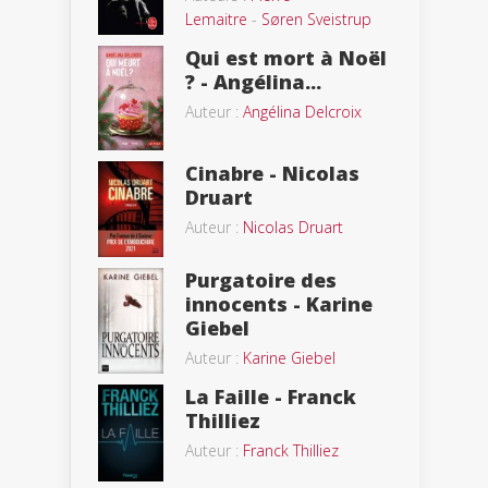
Lemaitre
-
Søren Sveistrup
Qui est mort à Noël
? - Angélina...
Auteur :
Angélina Delcroix
Cinabre - Nicolas
Druart
Auteur :
Nicolas Druart
Purgatoire des
innocents - Karine
Giebel
Auteur :
Karine Giebel
La Faille - Franck
Thilliez
Auteur :
Franck Thilliez