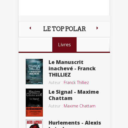
LE TOP POLAR
Livres
Le Manuscrit
inachevé - Franck
THILLIEZ
Auteur :
Franck Thilliez
Le Signal - Maxime
Chattam
Auteur :
Maxime Chattam
Hurlements - Alexis