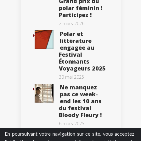
Grand prix du
polar féminin !
Participez !
2 mars 2026
Polar et
littérature
engagée au
Festival
Étonnants
Voyageurs 2025
30 mai 2025
Ne manquez
pas ce week-
end les 10 ans
du festival
Bloody Fleury !
6 mars 2025
En poursuivant votre navigation sur ce site, vous acceptez