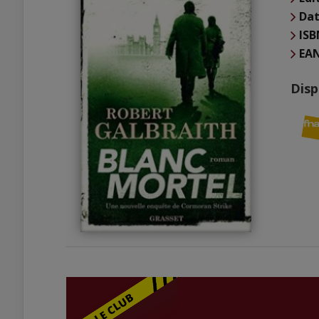
Dat
ISB
EA
Disp