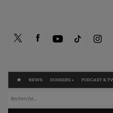
NEWS
DOSSIERS
»
PODCAST & TV