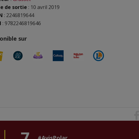
e de sortie
: 10 avril 2019
N
:
2246819644
N
: 9782246819646
onible sur
7
#AvisPolar