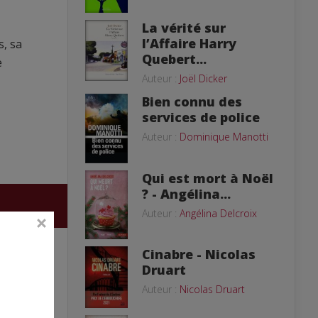
La vérité sur
l’Affaire Harry
s, sa
Quebert...
e
Auteur :
Joël Dicker
Bien connu des
services de police
Auteur :
Dominique Manotti
Qui est mort à Noël
? - Angélina...
Auteur :
Angélina Delcroix
Cinabre - Nicolas
Druart
Auteur :
Nicolas Druart