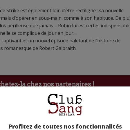
de Strike est également loin d’être rectiligne : sa nouvelle
ormais d’opérer en sous-main, comme à son habitude. De plu
us périlleuse que jamais – Robin lui est certes indispensabl
nelle se complique de jour en jour…
captivant et un nouvel épisode haletant de l’histoire de
plus romanesque de Robert Galbraith.
etez-la chez nos partenaires !
Profitez de toutes nos fonctionnalités