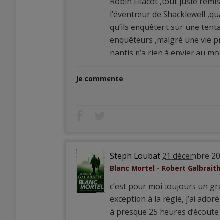
Robin Ellacot ,tout juste remi
l’éventreur de Shacklewell ,qu
qu’ils enquêtent sur une tent
enquêteurs ,malgré une vie pr
nantis n’a rien à envier au m
Je commente
Steph Loubat
21 décembre 2
Blanc Mortel - Robert Galbrait
c’est pour moi toujours un gra
exception à la règle, j’ai ador
à presque 25 heures d’écoute 