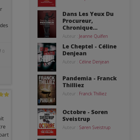
r
Dans Les Yeux Du
Procureur,
 des
Chronique...
Auteur :
Jeanne Quilfen
Le Cheptel - Céline
0
Denjean
Auteur :
Céline Denjean
Pandemia - Franck
Thilliez
Auteur :
Franck Thilliez
Octobre - Soren
it
Sveistrup
tre
Auteur :
Søren Sveistrup
part