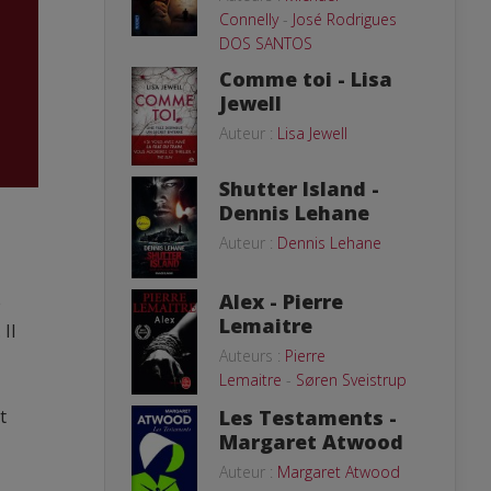
Connelly
-
José Rodrigues
DOS SANTOS
Comme toi - Lisa
Jewell
Auteur :
Lisa Jewell
Shutter Island -
Dennis Lehane
Auteur :
Dennis Lehane
Alex - Pierre
e
Lemaitre
Il
Auteurs :
Pierre
,
Lemaitre
-
Søren Sveistrup
t
Les Testaments -
Margaret Atwood
Auteur :
Margaret Atwood