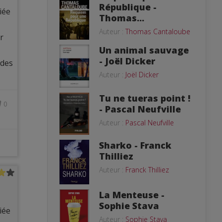
République -
iée
Thomas...
Auteur :
Thomas Cantaloube
r
Un animal sauvage
- Joël Dicker
 des
Auteur :
Joël Dicker
Tu ne tueras point !
0
- Pascal Neufville
Auteur :
Pascal Neufville
Sharko - Franck
Thilliez
Auteur :
Franck Thilliez
La Menteuse -
Sophie Stava
iée
Auteur :
Sophie Stava