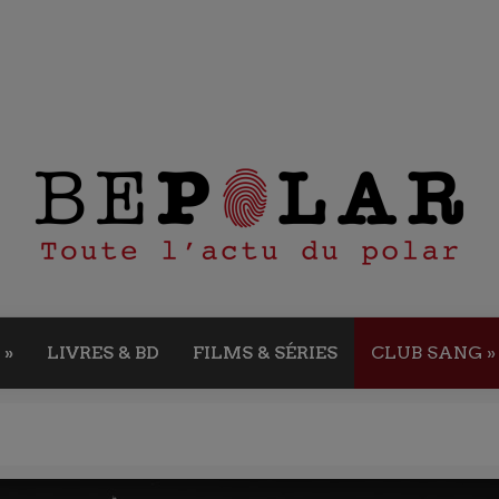
»
LIVRES & BD
FILMS & SÉRIES
CLUB SANG
»