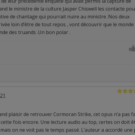
s de leur précédente enquête qui avait permis la capture de
and le ministre de la culture Jasper Chiswell les contacte pou
ative de chantage qui pourrait nuire au ministre .Nos deux
ivée loin d’être de tout repos , vont découvrir que le monde
onde des truands .Un bon polar .
021
h
nd plaisir de retrouver Cormoran Strike, cet opus n’a pas fa
é cette fois encore. Une lecture audio au top, certes on doit ê
mais on ne voit pas le temps passé. L’auteur a accordé une 