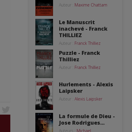
Auteur :
Maxime Chattam
Le Manuscrit
inachevé - Franck
THILLIEZ
Auteur :
Franck Thilliez
Puzzle - Franck
Thilliez
Auteur :
Franck Thilliez
Hurlements - Alexis
Laipsker
Auteur :
Alexis Laipsker
La formule de Dieu -
Jose Rodrigues...
Auteurs :
Michael