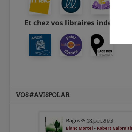
Et chez vos libraires indépend
VOS #AVISPOLAR
Bagus35
18 juin 2024
Blanc Mortel - Robert Galbrait