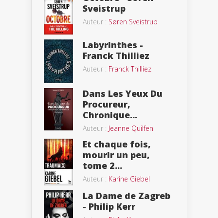
Sveistrup
Auteur :
Søren Sveistrup
Labyrinthes -
Franck Thilliez
Auteur :
Franck Thilliez
Dans Les Yeux Du
Procureur,
Chronique...
Auteur :
Jeanne Quilfen
Et chaque fois,
mourir un peu,
tome 2...
Auteur :
Karine Giebel
La Dame de Zagreb
- Philip Kerr