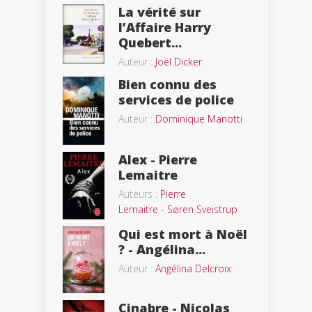
La vérité sur
l’Affaire Harry
Quebert...
Auteur :
Joël Dicker
Bien connu des
services de police
Auteur :
Dominique Manotti
Alex - Pierre
Lemaitre
Auteurs :
Pierre
Lemaitre
-
Søren Sveistrup
Qui est mort à Noël
? - Angélina...
Auteur :
Angélina Delcroix
Cinabre - Nicolas