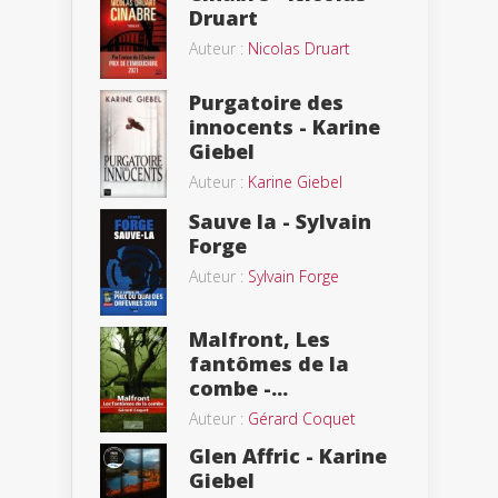
Druart
Auteur :
Nicolas Druart
Purgatoire des
innocents - Karine
Giebel
Auteur :
Karine Giebel
Sauve la - Sylvain
Forge
Auteur :
Sylvain Forge
Malfront, Les
fantômes de la
combe -...
Auteur :
Gérard Coquet
Glen Affric - Karine
Giebel