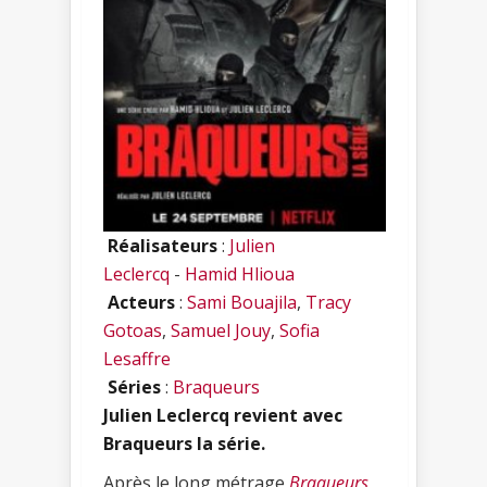
Réalisateurs
:
Julien
Leclercq
-
Hamid Hlioua
Acteurs
:
Sami Bouajila
,
Tracy
Gotoas
,
Samuel Jouy
,
Sofia
Lesaffre
Séries
:
Braqueurs
Julien Leclercq revient avec
Braqueurs la série.
Après le long métrage
Braqueurs