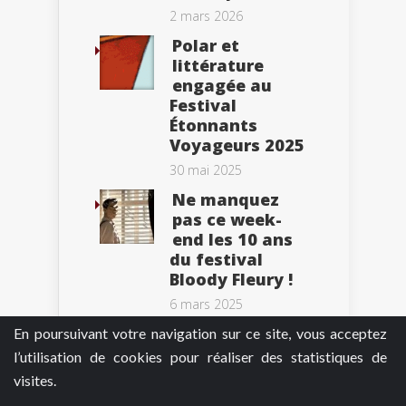
2 mars 2026
Polar et
littérature
engagée au
Festival
Étonnants
Voyageurs 2025
30 mai 2025
Ne manquez
pas ce week-
end les 10 ans
du festival
Bloody Fleury !
6 mars 2025
En poursuivant votre navigation sur ce site, vous acceptez
l’utilisation de cookies pour réaliser des statistiques de
visites.
Tweets by BePolar