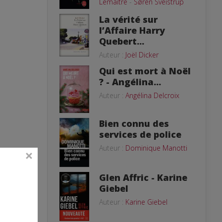
Lemaitre
-
Søren Sveistrup
La vérité sur
l’Affaire Harry
Quebert...
Auteur :
Joël Dicker
Qui est mort à Noël
? - Angélina...
Auteur :
Angélina Delcroix
Bien connu des
services de police
Auteur :
Dominique Manotti
Glen Affric - Karine
Giebel
Auteur :
Karine Giebel