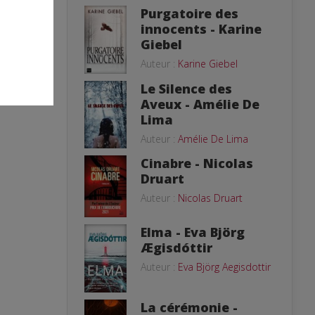
Purgatoire des
innocents - Karine
Giebel
Auteur :
Karine Giebel
Le Silence des
Aveux - Amélie De
Lima
Auteur :
Amélie De Lima
Cinabre - Nicolas
Druart
Auteur :
Nicolas Druart
Elma - Eva Björg
Ægisdóttir
Auteur :
Eva Björg Aegisdottir
La cérémonie -