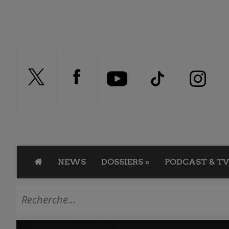
NEWS
DOSSIERS
»
PODCAST & TV