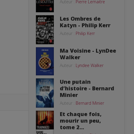
Auteur :
Pierre Lemaitre
Les Ombres de
Katyn - Philip Kerr
Auteur :
Philip Kerr
Ma Voisine - LynDee
Walker
Auteur :
Lyndee Walker
Une putain
d’histoire - Bernard
Minier
Auteur :
Bernard Minier
Et chaque fois,
mourir un peu,
tome 2...