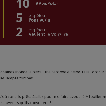
10
#AvisPolar
5
enquêteurs
l'ont vu/lu
2
enquêteurs
Veulent le voir/lire
Enchaînés inonde la pièce. Une seconde à peine. Puis l’obscuri
des lampes torches.
’où sont-ils prêts à aller pour me faire avouer ? A fouiller 
souvenirs qu’ils convoitent ?