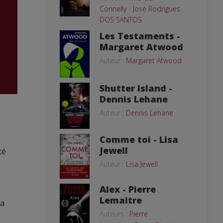
Connelly
-
José Rodrigues
DOS SANTOS
Les Testaments -
Margaret Atwood
Auteur :
Margaret Atwood
Shutter Island -
Dennis Lehane
Auteur :
Dennis Lehane
Comme toi - Lisa
Jewell
té
Auteur :
Lisa Jewell
Alex - Pierre
Lemaitre
ma
Auteurs :
Pierre