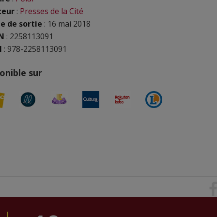
teur
:
Presses de la Cité
e de sortie
: 16 mai 2018
N
:
2258113091
N
: 978-2258113091
onible sur