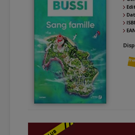
Edi
Dat
ISB
EA
Disp