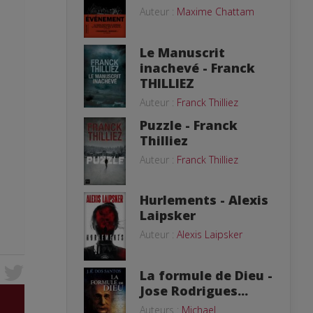
Auteur :
Maxime Chattam
Le Manuscrit
inachevé - Franck
THILLIEZ
Auteur :
Franck Thilliez
Puzzle - Franck
Thilliez
Auteur :
Franck Thilliez
Hurlements - Alexis
Laipsker
Auteur :
Alexis Laipsker
La formule de Dieu -
Jose Rodrigues...
Auteurs :
Michael