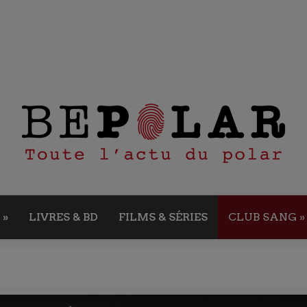
»
LIVRES & BD
FILMS & SÉRIES
CLUB SANG
»