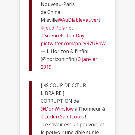
Nouveau-Paris
de China
Mieville
@AuDiableVauvert
#JeudiPolar
et
#ScienceFictionDay
pic.twitter.com/pn2987UPaW
— L'Horizon & l'infini
(@horizoninfini)
3 janvier
2019
[ 💯 COUP DE CŒUR
LIBRAIRE ]
CORRUPTION de
@DonWinslow
à l'honneur à
#LeclercSaintLouis
!
"Le savoir est un pouvoir, et
le pouvoir une cible sur le