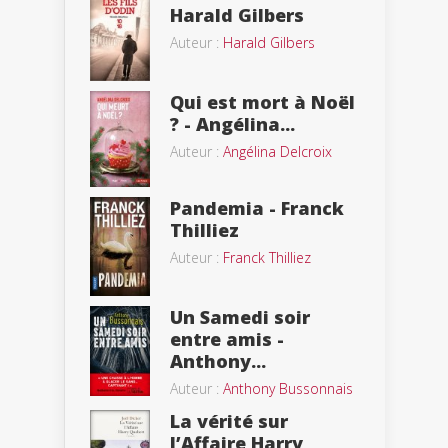
Harald Gilbers
Auteur :
Harald Gilbers
Qui est mort à Noël
? - Angélina...
Auteur :
Angélina Delcroix
Pandemia - Franck
Thilliez
Auteur :
Franck Thilliez
Un Samedi soir
entre amis -
Anthony...
Auteur :
Anthony Bussonnais
La vérité sur
l’Affaire Harry