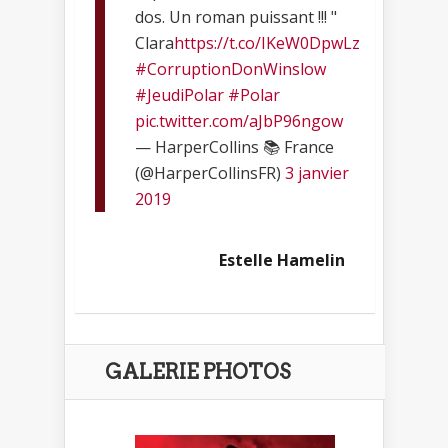
dos. Un roman puissant !!! "
Clara
https://t.co/IKeW0DpwLz
#CorruptionDonWinslow
#JeudiPolar
#Polar
pic.twitter.com/aJbP96ngow
— HarperCollins 📚 France
(@HarperCollinsFR)
3 janvier
2019
Estelle Hamelin
GALERIE PHOTOS