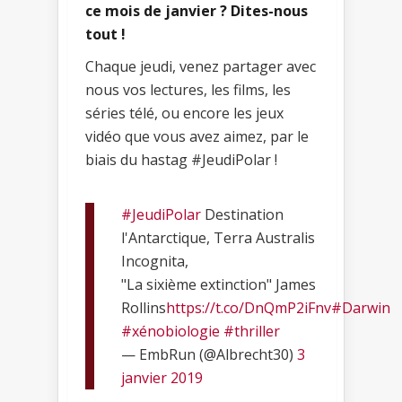
ce mois de janvier ? Dites-nous
tout !
Chaque jeudi, venez partager avec
nous vos lectures, les films, les
séries télé, ou encore les jeux
vidéo que vous avez aimez, par le
biais du hastag #JeudiPolar !
#JeudiPolar
Destination
l'Antarctique, Terra Australis
Incognita,
"La sixième extinction" James
Rollins
https://t.co/DnQmP2iFnv
#Darwin
#xénobiologie
#thriller
— EmbRun (@Albrecht30)
3
janvier 2019