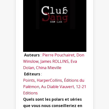
Auteurs
:
Pierre Pouchairet
,
Don
Winslow
,
James ROLLINS
,
Eva
Dolan
,
China Mieville
Editeurs
:
Points
,
HarperCollins
,
Éditions du
Palémon
,
Au Diable Vauvert
,
12-21
Editions
Quels sont les polars et séries
que vous nous conseilleriez en