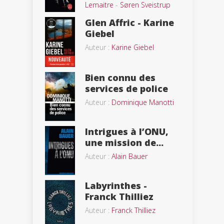
Lemaitre
-
Søren Sveistrup
Glen Affric - Karine
Giebel
Auteur :
Karine Giebel
Bien connu des
services de police
Auteur :
Dominique Manotti
Intrigues à l’ONU,
une mission de...
Auteur :
Alain Bauer
Labyrinthes -
Franck Thilliez
Auteur :
Franck Thilliez