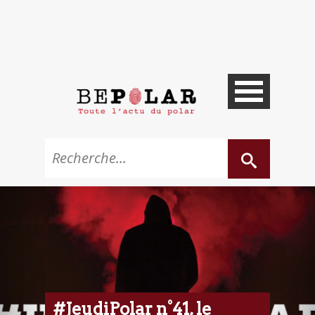
#JeudiPolar n°41, le