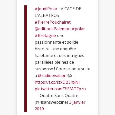
#JeudiPolar
LA CAGE DE
L'ALBATROS
#PierrePouchairet
@editionsPalemon
#polar
#Bretagne
une
passionnante et solide
histoire, une enquête
haletante et des intrigues
parallèles pleines de
suspense ! Course-poursuite
à
@radioevasion
😱 |
https://t.co/IzxDBEnxNi
pic.twitter.com/7lEfATFpzu
— Quatre Sans Quatre
(@4sanswebzine)
3 janvier
2019