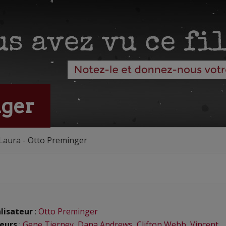
nger
Laura - Otto Preminger
lisateur
:
Otto Preminger
eurs
:
Gene Tierney
,
Dana Andrews
,
Clifton Webb
,
Vincent