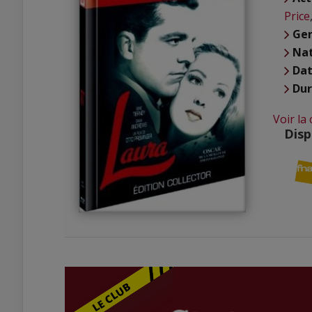
Price
Ge
Nat
Dat
Du
Voir la
Disp