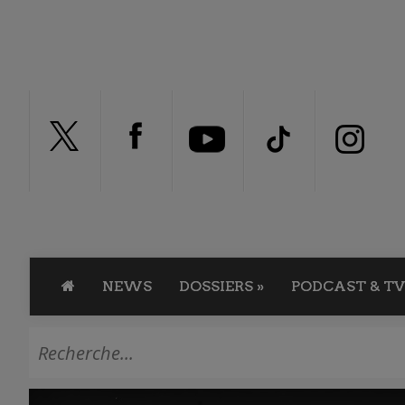
NEWS
DOSSIERS
»
PODCAST & TV