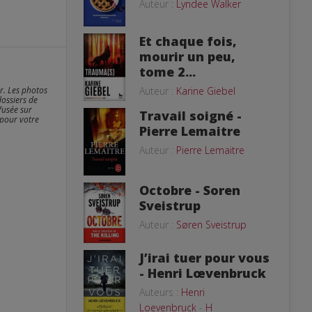
Auteur :
Lyndee Walker
Et chaque fois,
mourir un peu,
tome 2...
er. Les photos
Auteur :
Karine Giebel
dossiers de
fusée sur
Travail soigné -
 pour votre
Pierre Lemaitre
Auteur :
Pierre Lemaitre
Octobre - Soren
Sveistrup
Auteur :
Søren Sveistrup
J’irai tuer pour vous
- Henri Lœvenbruck
Auteurs :
Henri
Loevenbruck
-
H