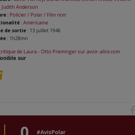
,
Judith Anderson
nre
:
Policier / Polar / Film noir
ionalité
:
Américaine
e de sortie
: 13 juillet 1946
rée
: 1h28mn
 critique de Laura - Otto Preminger sur avoir-alire.com
onible sur
0
#AvisPolar