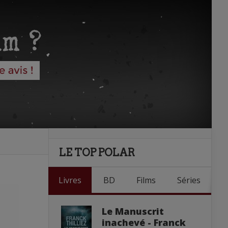
LE TOP POLAR
Livres
BD
Films
Séries
Le Manuscrit
inachevé - Franck