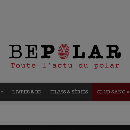
»
LIVRES & BD
FILMS & SÉRIES
CLUB SANG
»