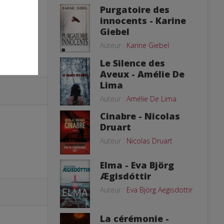
Purgatoire des
innocents - Karine
Giebel
Auteur :
Karine Giebel
Le Silence des
Aveux - Amélie De
Lima
Auteur :
Amélie De Lima
Cinabre - Nicolas
Druart
Auteur :
Nicolas Druart
Elma - Eva Björg
Ægisdóttir
Auteur :
Eva Björg Aegisdottir
La cérémonie -