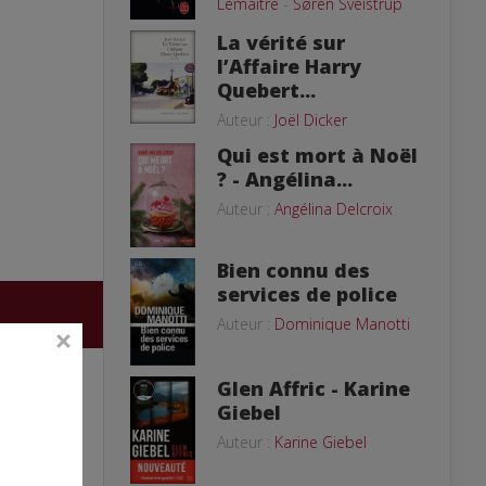
Lemaitre
-
Søren Sveistrup
La vérité sur
l’Affaire Harry
Quebert...
Auteur :
Joël Dicker
Qui est mort à Noël
? - Angélina...
Auteur :
Angélina Delcroix
Bien connu des
services de police
Auteur :
Dominique Manotti
Glen Affric - Karine
Giebel
Auteur :
Karine Giebel