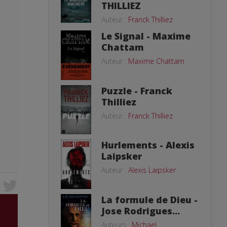
THILLIEZ
Auteur :
Franck Thilliez
Le Signal - Maxime
Chattam
Auteur :
Maxime Chattam
Puzzle - Franck
Thilliez
Auteur :
Franck Thilliez
Hurlements - Alexis
Laipsker
Auteur :
Alexis Laipsker
La formule de Dieu -
Jose Rodrigues...
Auteurs :
Michael