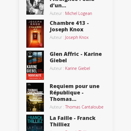
d’un...
Auteur :
Michel Logean
Chambre 413 -
Joseph Knox
Auteur :
Joseph Knox
Glen Affric - Karine
Giebel
Auteur :
Karine Giebel
Requiem pour une
République -
Thomas...
Auteur :
Thomas Cantaloube
La Faille - Franck
Thilliez