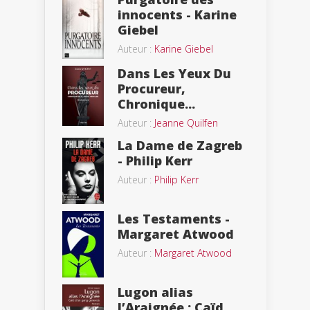
innocents - Karine
Giebel
Auteur :
Karine Giebel
Dans Les Yeux Du
Procureur,
Chronique...
Auteur :
Jeanne Quilfen
La Dame de Zagreb
- Philip Kerr
Auteur :
Philip Kerr
Les Testaments -
Margaret Atwood
Auteur :
Margaret Atwood
Lugon alias
l’Araignée : Caïd