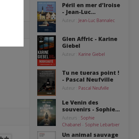
Péril en mer d’Iroise
- Jean-Luc...
Auteur :
Jean-Luc Bannalec
Glen Affric - Karine
Giebel
Auteur :
Karine Giebel
Tu ne tueras point !
- Pascal Neufville
Auteur :
Pascal Neufville
Le Venin des
souvenirs - Sophie...
Auteurs :
Sophie
Chabanel
-
Sophie Lebarbier
Un animal sauvage