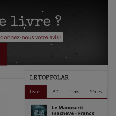
LE TOP POLAR
Livres
BD
Films
Séries
Le Manuscrit
inachevé - Franck