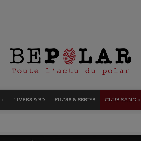
»
LIVRES & BD
FILMS & SÉRIES
CLUB SANG
»