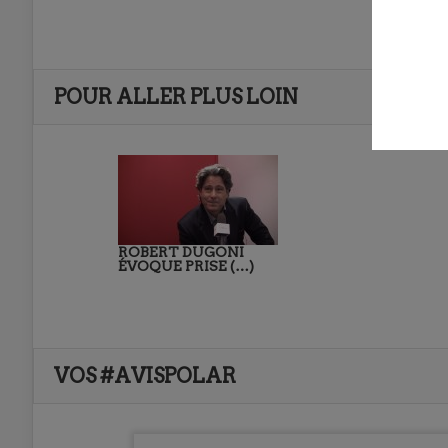
POUR ALLER PLUS LOIN
ROBERT DUGONI
ÉVOQUE PRISE (…)
VOS #AVISPOLAR