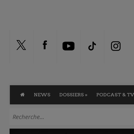
NEWS
DOSSIERS
»
PODCAST & TV