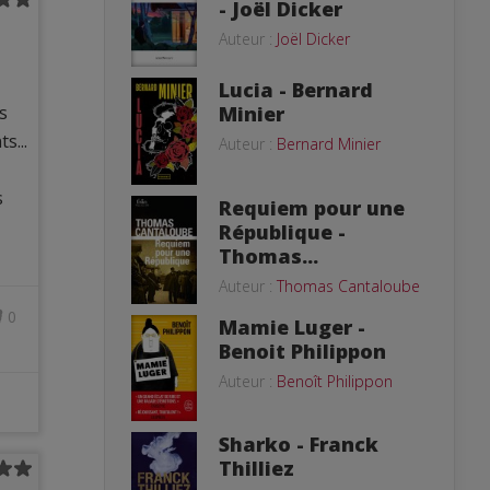
- Joël Dicker
Auteur :
Joël Dicker
Lucia - Bernard
Minier
s
s...
Auteur :
Bernard Minier
s
Requiem pour une
République -
Thomas...
Auteur :
Thomas Cantaloube
0
Mamie Luger -
Benoit Philippon
Auteur :
Benoît Philippon
Sharko - Franck
Thilliez