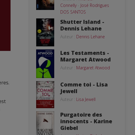
Connelly
-
José Rodrigues
DOS SANTOS
Shutter Island -
Dennis Lehane
Auteur :
Dennis Lehane
Les Testaments -
Margaret Atwood
Auteur :
Margaret Atwood
ères.
Comme toi - Lisa
Jewell
Auteur :
Lisa Jewell
est
u
Purgatoire des
innocents - Karine
Giebel