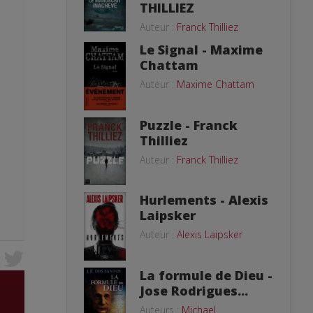
THILLIEZ
Auteur :
Franck Thilliez
Le Signal - Maxime
Chattam
Auteur :
Maxime Chattam
Puzzle - Franck
Thilliez
Auteur :
Franck Thilliez
Hurlements - Alexis
Laipsker
Auteur :
Alexis Laipsker
La formule de Dieu -
Jose Rodrigues...
Auteurs :
Michael