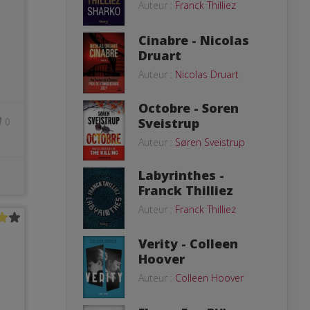
Auteur :
Franck Thilliez
Cinabre - Nicolas
Druart
Auteur :
Nicolas Druart
Octobre - Soren
Sveistrup
0
Auteur :
Søren Sveistrup
Labyrinthes -
Franck Thilliez
Auteur :
Franck Thilliez
Verity - Colleen
Hoover
Auteur :
Colleen Hoover