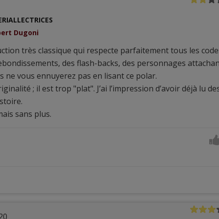
ERIALLECTRICES
bert Dugoni
ction très classique qui respecte parfaitement tous les code
ebondissements, des flash-backs, des personnages attachant
s ne vous ennuyerez pas en lisant ce polar.
inalité ; il est trop "plat". J’ai l’impression d’avoir déjà lu de
stoire.
mais sans plus.
20