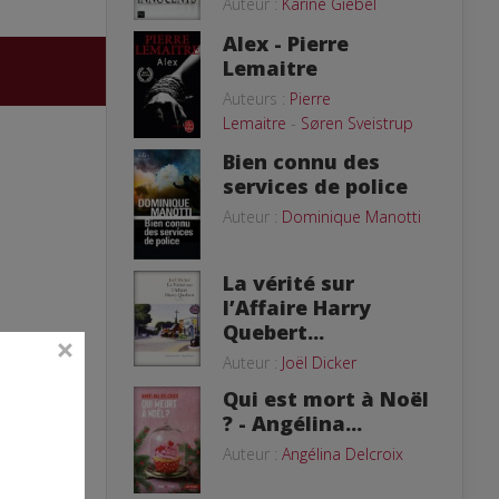
Auteur :
Karine Giebel
Alex - Pierre
Lemaitre
Auteurs :
Pierre
Lemaitre
-
Søren Sveistrup
Bien connu des
services de police
Auteur :
Dominique Manotti
La vérité sur
l’Affaire Harry
Quebert...
Auteur :
Joël Dicker
Qui est mort à Noël
? - Angélina...
Auteur :
Angélina Delcroix