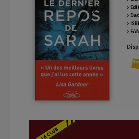
Edi
Dat
ISB
EA
Disp