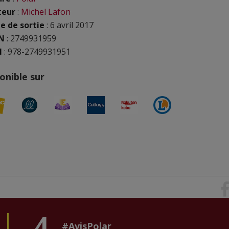
teur
:
Michel Lafon
e de sortie
: 6 avril 2017
N
:
2749931959
N
: 978-2749931951
onible sur
4
#AvisPolar