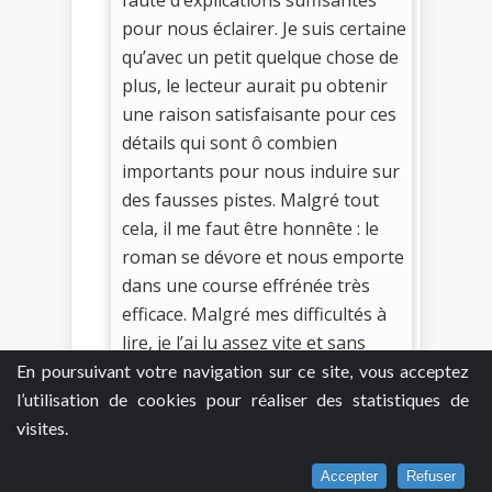
pour nous éclairer. Je suis certaine
qu’avec un petit quelque chose de
plus, le lecteur aurait pu obtenir
une raison satisfaisante pour ces
détails qui sont ô combien
importants pour nous induire sur
des fausses pistes. Malgré tout
cela, il me faut être honnête : le
roman se dévore et nous emporte
dans une course effrénée très
efficace. Malgré mes difficultés à
lire, je l’ai lu assez vite et sans
peine.
En poursuivant votre navigation sur ce site, vous acceptez
l’utilisation de cookies pour réaliser des statistiques de
Ainsi, Le Miroir des âmes est une
visites.
bonne lecture. Quelques éléments
de l’intrigue mériteraient d’être
Accepter
Refuser