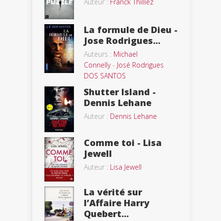
Auteur :
Franck Thilliez
La formule de Dieu -
Jose Rodrigues...
Auteurs :
Michael
Connelly
-
José Rodrigues
DOS SANTOS
Shutter Island -
Dennis Lehane
Auteur :
Dennis Lehane
Comme toi - Lisa
Jewell
Auteur :
Lisa Jewell
La vérité sur
l’Affaire Harry
Quebert...