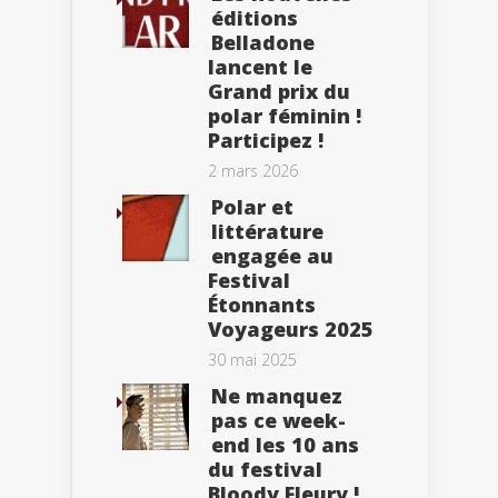
éditions
Belladone
lancent le
Grand prix du
polar féminin !
Participez !
2 mars 2026
Polar et
littérature
engagée au
Festival
Étonnants
Voyageurs 2025
30 mai 2025
Ne manquez
pas ce week-
end les 10 ans
du festival
Bloody Fleury !